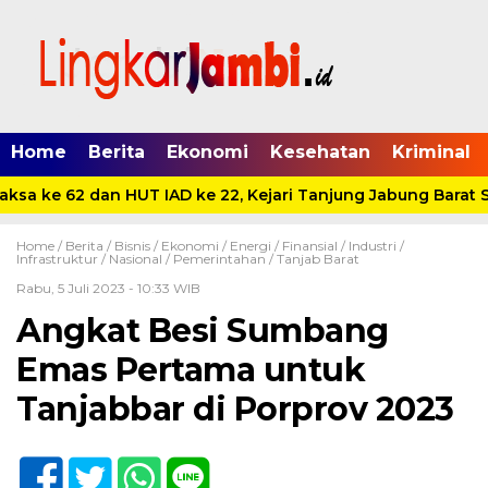
Home
Berita
Ekonomi
Kesehatan
Kriminal
sa ke 62 dan HUT IAD ke 22, Kejari Tanjung Jabung Barat Sa
Home /
Berita
/
Bisnis
/
Ekonomi
/
Energi
/
Finansial
/
Industri
/
Infrastruktur
/
Nasional
/
Pemerintahan
/
Tanjab Barat
Rabu, 5 Juli 2023 - 10:33 WIB
Angkat Besi Sumbang
Emas Pertama untuk
Tanjabbar di Porprov 2023