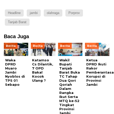
Headline
jambi
olahraga
Porprov
Tanjab Barat
Baca Juga
Berita
Berita
Berita
Berita
Waka
Katamso
Wakil
Ketua
DPRD
Cs Dilantik,
Bupati
DPRD Ikuti
Muaro
7 OPD
Tanjab
Rakor
Jambi
Bakal
Barat Buka
Pemberantasa
Nyoblos di
Kocok
TC Tahap
Korupsi di
TPS 01
Ulang ?
Dua Qori
Provinsi
Sebapo
Qoriah
Jambi
Dalam
Rangka
Ikut Serta
MTQ ke-52
Tingkat
Provinsi
Jambi