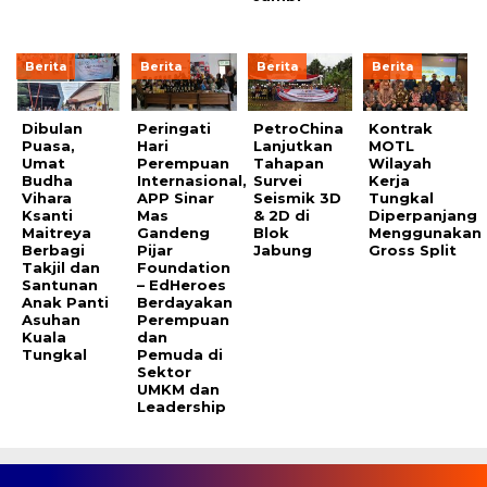
Berita
Berita
Berita
Berita
Dibulan
Peringati
PetroChina
Kontrak
Puasa,
Hari
Lanjutkan
MOTL
Umat
Perempuan
Tahapan
Wilayah
Budha
Internasional,
Survei
Kerja
Vihara
APP Sinar
Seismik 3D
Tungkal
Ksanti
Mas
& 2D di
Diperpanjang
Maitreya
Gandeng
Blok
Menggunakan
Berbagi
Pijar
Jabung
Gross Split
Takjil dan
Foundation
Santunan
– EdHeroes
Anak Panti
Berdayakan
Asuhan
Perempuan
Kuala
dan
Tungkal
Pemuda di
Sektor
UMKM dan
Leadership