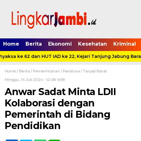
Home
Berita
Ekonomi
Kesehatan
Kriminal
yaksa ke 62 dan HUT IAD ke 22, Kejari Tanjung Jabung Barat
Home /
Berita
/
Pemerintahan
/
Peristiwa
/
Tanjab Barat
Minggu, 14 Juli 2024 - 12:08 WIB
Anwar Sadat Minta LDII
Kolaborasi dengan
Pemerintah di Bidang
Pendidikan