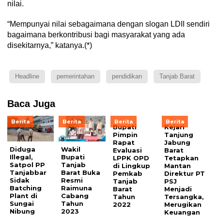
nilai.
“Mempunyai nilai sebagaimana dengan slogan LDII sendiri
bagaimana berkontribusi bagi masyarakat yang ada
disekitarnya,” katanya.(*)
Headline
pemerintahan
pendidikan
Tanjab Barat
Baca Juga
Berita
Berita
Berita
Berita
Bupati
Kejari
Pimpin
Tanjung
Rapat
Jabung
Diduga
Wakil
Evaluasi
Barat
Illegal,
Bupati
LPPK OPD
Tetapkan
Satpol PP
Tanjab
di Lingkup
Mantan
Tanjabbar
Barat Buka
Pemkab
Direktur PT
Sidak
Resmi
Tanjab
PSJ
Batching
Raimuna
Barat
Menjadi
Plant di
Cabang
Tahun
Tersangka,
Sungai
Tahun
2022
Merugikan
Nibung
2023
Keuangan