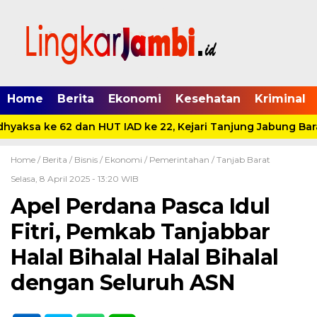
Home
Berita
Ekonomi
Kesehatan
Kriminal
hyaksa ke 62 dan HUT IAD ke 22, Kejari Tanjung Jabung Bara
Home /
Berita
/
Bisnis
/
Ekonomi
/
Pemerintahan
/
Tanjab Barat
Selasa, 8 April 2025 - 13:20 WIB
Apel Perdana Pasca Idul
Fitri, Pemkab Tanjabbar
Halal Bihalal Halal Bihalal
dengan Seluruh ASN