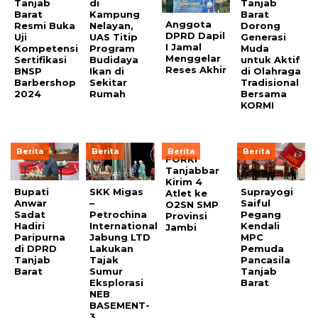
Tanjab
di
Tanjab
Barat
Kampung
Barat
Anggota
Resmi Buka
Nelayan,
Dorong
DPRD Dapil
Uji
UAS Titip
Generasi
I Jamal
Kompetensi
Program
Muda
Menggelar
Sertifikasi
Budidaya
untuk Aktif
Reses Akhir
BNSP
Ikan di
di Olahraga
Barbershop
Sekitar
Tradisional
2024
Rumah
Bersama
KORMI
Berita
Berita
Berita
Berita
FORKI
Tanjabbar
Kirim 4
Bupati
SKK Migas
Suprayogi
Atlet ke
Anwar
–
Saiful
O2SN SMP
Sadat
Petrochina
Pegang
Provinsi
Hadiri
International
Kendali
Jambi
Paripurna
Jabung LTD
MPC
di DPRD
Lakukan
Pemuda
Tanjab
Tajak
Pancasila
Barat
Sumur
Tanjab
Eksplorasi
Barat
NEB
BASEMENT-
3