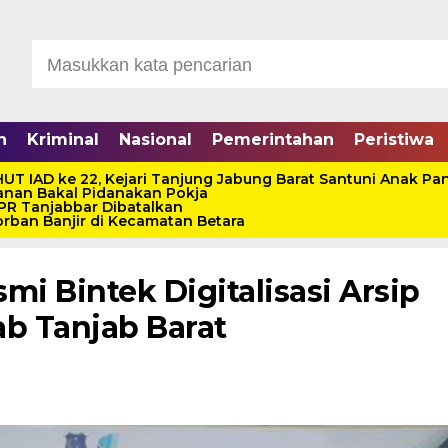
n
Kriminal
Nasional
Pemerintahan
Peristiwa
UT IAD ke 22, Kejari Tanjung Jabung Barat Santuni Anak Pan
anan Bakal Pidanakan Pokja
 PR Tanjabbar Dibatalkan
rban Banjir di Kecamatan Betara
i Bintek Digitalisasi Arsip
b Tanjab Barat