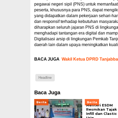
pegawai negeri sipil (PNS) untuk memanfaatk
peserta, khususnya para PNS, dapat mengiku
yang didapatkan dalam pekerjaan sehari-har
dan responsif terhadap kebutuhan masyaraka
diharapkan seluruh jajaran PNS di lingkung
menghadapi tantangan era digital dan mamp
Digitalisasi arsip di lingkungan Pemkab Tan
daerah lain dalam upaya meningkatkan kualit
BACA JUGA
Wakil Ketua DPRD Tanjabbar
Headline
Baca Juga
Berita
Berita
Menteri ESDM
Resmikan Tajak
Infill dan Clasti
Urip