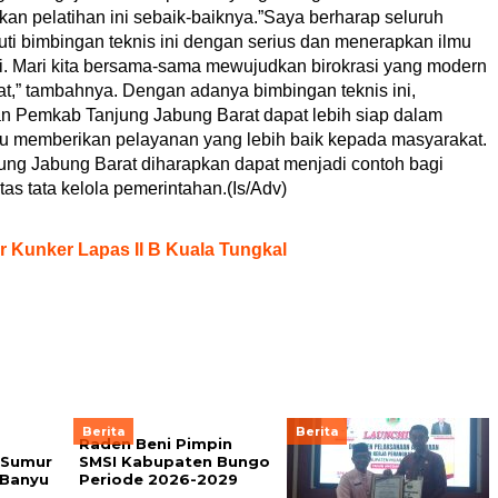
an pelatihan ini sebaik-baiknya.”Saya berharap seluruh
ti bimbingan teknis ini dengan serius dan menerapkan ilmu
i. Mari kita bersama-sama mewujudkan birokrasi yang modern
t,” tambahnya. Dengan adanya bimbingan teknis ini,
an Pemkab Tanjung Jabung Barat dapat lebih siap dalam
u memberikan pelayanan yang lebih baik kepada masyarakat.
jung Jabung Barat diharapkan dapat menjadi contoh bagi
as tata kelola pemerintahan.(Is/Adv)
 Kunker Lapas II B Kuala Tungkal
Berita
Berita
Raden Beni Pimpin
 Sumur
SMSI Kabupaten Bungo
c Banyu
Periode 2026-2029