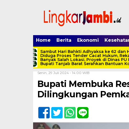
Home
Berita
Ekonomi
Kesehata
Sambut Hari Bahkti Adhyaksa ke 62 dan H
Diduga Proses Tender Cacat Hukum, Rek
Banyak Salah Lokasi, Proyek di Dinas PU
Bupati Tanjab Barat Serahkan Bantuan Ko
Home /
Berita
/
Pemerintahan
/
Tanjab Barat
Senin, 29 Juli 2024 - 14:00 WIB
Bupati Membuka Resm
Dilingkungan Pemka