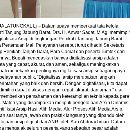
KUALATUNGKAL Lj – Dalam upaya memperkuat tata kelola
ti Tanjung Jabung Barat, Drs. H. Anwar Sadat, M.Ag, memimpi
talisasi Arsip di lingkungan Pemkab Tanjung Jabung Barat.
 Pertemuan Mall Pelayanan tersebut turut dihadiri Sekretaris
 Pemkab Tanjab Barat, Para Camat dan peserta Bimtek dari
nnya, Bupati menegaskan bahwa digitalisasi arsip adalah
ata yang cepat, akurat, dan aman, sekaligus meningkatkan
Bupati menekankan pentingnya digitalisasi arsip sebagai upaya
 pelayanan publik. “Digitalisasi arsip merupakan langkah
intahan yang baik dan bersih. Dengan digitalisasi, kita dapat
miliki dapat diakses dengan cepat, akurat, dan aman,” ujar
uk memberikan pemahaman dan keterampilan teknis kepada para
l. Materi yang disampaikan meliputi pengelolaan Arsip Dinamis,
fikasi Arsip Hasil Alih Media, Alur Proses Alih Media Arsip,
ngan sesi tanya jawab dan praktik langsung yang dipandu oleh
olaan arsip digital dari ANRI oleh Aan Abdurachman. Dalam
ga mengajak seluruh peserta yang sebagian besar adalah