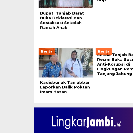
Bupati Tanjab Barat
Buka Deklarasi dan
Sosialisasi Sekolah
Ramah Anak
Berita
Berita
Sekda Tanjab Ba
Resmi Buka Sosia
Anti-Korupsi di
Lingkungan Pe
Tanjung Jabung 
Kadisbunak Tanjabbar
Laporkan Balik Poktan
Imam Hasan