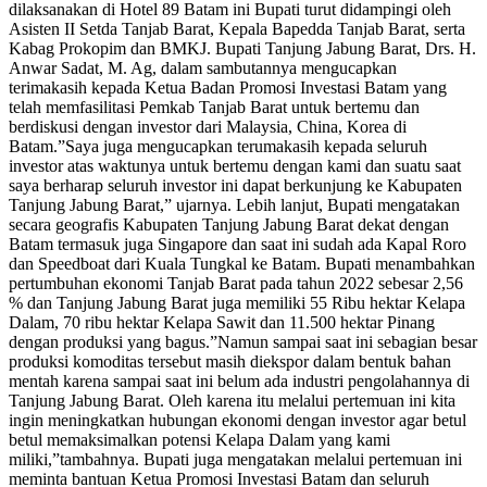
dilaksanakan di Hotel 89 Batam ini Bupati turut didampingi oleh
Asisten II Setda Tanjab Barat, Kepala Bapedda Tanjab Barat, serta
Kabag Prokopim dan BMKJ. Bupati Tanjung Jabung Barat, Drs. H.
Anwar Sadat, M. Ag, dalam sambutannya mengucapkan
terimakasih kepada Ketua Badan Promosi Investasi Batam yang
telah memfasilitasi Pemkab Tanjab Barat untuk bertemu dan
berdiskusi dengan investor dari Malaysia, China, Korea di
Batam.”Saya juga mengucapkan terumakasih kepada seluruh
investor atas waktunya untuk bertemu dengan kami dan suatu saat
saya berharap seluruh investor ini dapat berkunjung ke Kabupaten
Tanjung Jabung Barat,” ujarnya. Lebih lanjut, Bupati mengatakan
secara geografis Kabupaten Tanjung Jabung Barat dekat dengan
Batam termasuk juga Singapore dan saat ini sudah ada Kapal Roro
dan Speedboat dari Kuala Tungkal ke Batam. Bupati menambahkan
pertumbuhan ekonomi Tanjab Barat pada tahun 2022 sebesar 2,56
% dan Tanjung Jabung Barat juga memiliki 55 Ribu hektar Kelapa
Dalam, 70 ribu hektar Kelapa Sawit dan 11.500 hektar Pinang
dengan produksi yang bagus.”Namun sampai saat ini sebagian besar
produksi komoditas tersebut masih diekspor dalam bentuk bahan
mentah karena sampai saat ini belum ada industri pengolahannya di
Tanjung Jabung Barat. Oleh karena itu melalui pertemuan ini kita
ingin meningkatkan hubungan ekonomi dengan investor agar betul
betul memaksimalkan potensi Kelapa Dalam yang kami
miliki,”tambahnya. Bupati juga mengatakan melalui pertemuan ini
meminta bantuan Ketua Promosi Investasi Batam dan seluruh