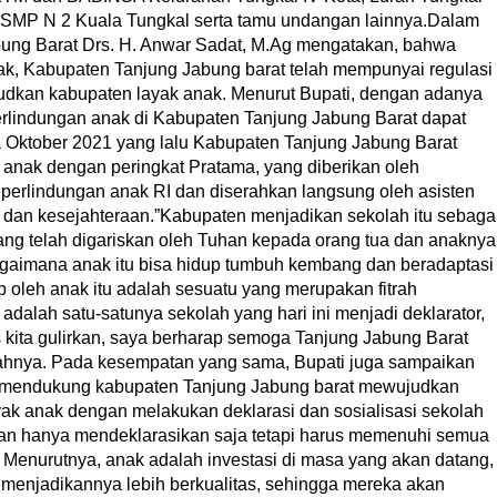
 SMP N 2 Kuala Tungkal serta tamu undangan lainnya.Dalam
ung Barat Drs. H. Anwar Sadat, M.Ag mengatakan, bahwa
k, Kabupaten Tanjung Jabung barat telah mempunyai regulasi
kan kabupaten layak anak. Menurut Bupati, dengan adanya
erlindungan anak di Kabupaten Tanjung Jabung Barat dapat
da Oktober 2021 yang lalu Kabupaten Tanjung Jabung Barat
nak dengan peringkat Pratama, yang diberikan oleh
erlindungan anak RI dan diserahkan langsung oleh asisten
dan kesejahteraan.”Kabupaten menjadikan sekolah itu sebaga
ng telah digariskan oleh Tuhan kepada orang tua dan anaknya
gaimana anak itu bisa hidup tumbuh kembang dan beradaptasi
 oleh anak itu adalah sesuatu yang merupakan fitrah
adalah satu-satunya sekolah yang hari ini menjadi deklarator,
kita gulirkan, saya berharap semoga Tanjung Jabung Barat
bahnya. Pada kesempatan yang sama, Bupati juga sampaikan
h mendukung kabupaten Tanjung Jabung barat mewujudkan
ak anak dengan melakukan deklarasi dan sosialisasi sekolah
an hanya mendeklarasikan saja tetapi harus memenuhi semua
. Menurutnya, anak adalah investasi di masa yang akan datang,
menjadikannya lebih berkualitas, sehingga mereka akan