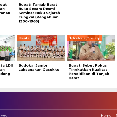
adat
Bupati Tanjab Barat
an
Buka Secara Resmi
ayanan
Seminar Buku Sejarah
Tungkal (Pengabuan
1300-1965)
Berita
Advetorial/Society
ta LDII
Budokai Jambi
Bupati Sebut Fokus
gan
Laksanakan Gasukku
Tingkatkan Kualitas
idang
Pendidikan di Tanjab
Barat
erved
Home