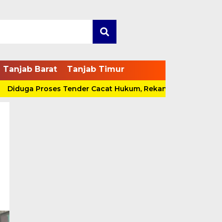
Tanjab Barat
Tanjab Timur
duga Proses Tender Cacat Hukum, Rekanan Bakal Pidanakan
i