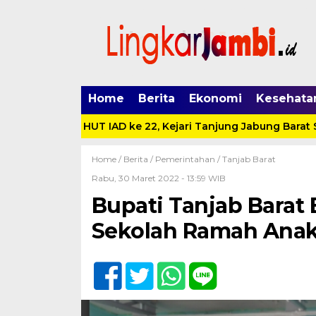
Home
Berita
Ekonomi
Kesehata
ke 62 dan HUT IAD ke 22, Kejari Tanjung Jabung Barat Santu
Home /
Berita
/
Pemerintahan
/
Tanjab Barat
Rabu, 30 Maret 2022 - 13:59 WIB
Bupati Tanjab Barat 
Sekolah Ramah Ana