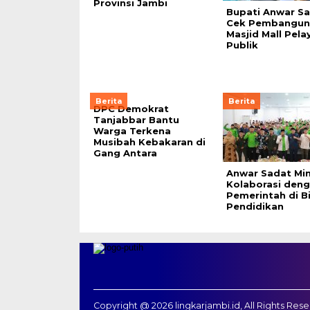
Provinsi Jambi
Bupati Anwar S
Cek Pembangun
Masjid Mall Pel
Publik
Berita
Berita
DPC Demokrat
Tanjabbar Bantu
Warga Terkena
Musibah Kebakaran di
Gang Antara
Anwar Sadat Min
Kolaborasi den
Pemerintah di B
Pendidikan
Copyright @ 2026 lingkarjambi.id, All Rights Res