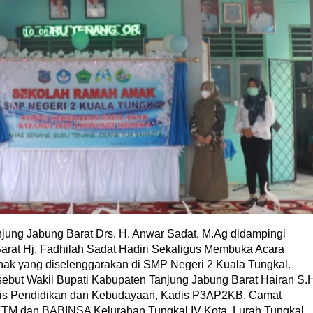
ng Jabung Barat Drs. H. Anwar Sadat, M.Ag didampingi
rat Hj. Fadhilah Sadat Hadiri Sekaligus Membuka Acara
nak yang diselenggarakan di SMP Negeri 2 Kuala Tungkal.
rsebut Wakil Bupati Kabupaten Tanjung Jabung Barat Hairan S.
dis Pendidikan dan Kebudayaan, Kadis P3AP2KB, Camat
 BKTM dan BABINSA Kelurahan Tungkal IV Kota, Lurah Tungkal