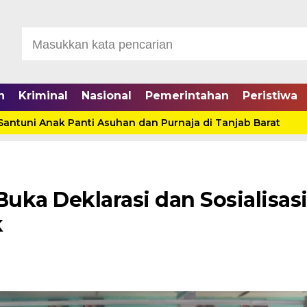
n
Kriminal
Nasional
Pemerintahan
Peristiwa
ni Anak Panti Asuhan dan Purnaja di Tanjab Barat
Di
Buka Deklarasi dan Sosialisas
k