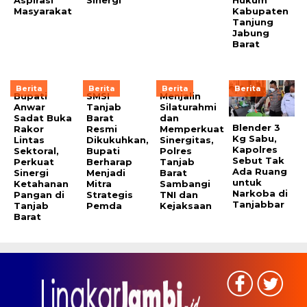
Masyarakat
Kabupaten
Tanjung
Jabung
Barat
Berita
Berita
Berita
Berita
Bupati
SMSI
Menjalin
Anwar
Tanjab
Silaturahmi
Sadat Buka
Barat
dan
Blender 3
Rakor
Resmi
Memperkuat
Kg Sabu,
Lintas
Dikukuhkan,
Sinergitas,
Kapolres
Sektoral,
Bupati
Polres
Sebut Tak
Perkuat
Berharap
Tanjab
Ada Ruang
Sinergi
Menjadi
Barat
untuk
Ketahanan
Mitra
Sambangi
Narkoba di
Pangan di
Strategis
TNI dan
Tanjabbar
Tanjab
Pemda
Kejaksaan
Barat