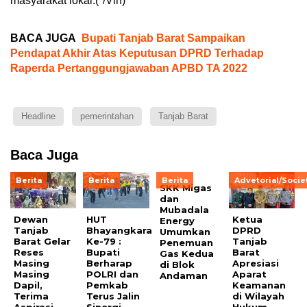
masyarakat lokal.(*/Vin)
BACA JUGA
Bupati Tanjab Barat Sampaikan
Pendapat Akhir Atas Keputusan DPRD Terhadap
Raperda Pertanggungjawaban APBD TA 2022
Headline
pemerintahan
Tanjab Barat
Baca Juga
Berita
Berita
Berita
Advetorial/Socie
SKK Migas
dan
Mubadala
Dewan
HUT
Ketua
Energy
Tanjab
Bhayangkara
DPRD
Umumkan
Barat Gelar
Ke-79 :
Tanjab
Penemuan
Reses
Bupati
Barat
Gas Kedua
Masing
Berharap
Apresiasi
di Blok
Masing
POLRI dan
Aparat
Andaman
Dapil,
Pemkab
Keamanan
Terima
Terus Jalin
di Wilayah
Aspirasi
Sinergi
Hukum