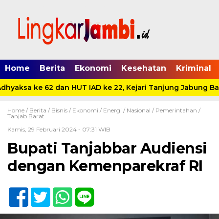
Home
Berita
Ekonomi
Kesehatan
Kriminal
hyaksa ke 62 dan HUT IAD ke 22, Kejari Tanjung Jabung Bar
Home /
Berita
/
Bisnis
/
Ekonomi
/
Energi
/
Nasional
/
Pemerintahan
/
Tanjab Barat
Kamis, 29 Februari 2024 - 07:31 WIB
Bupati Tanjabbar Audiensi
dengan Kemenparekraf RI