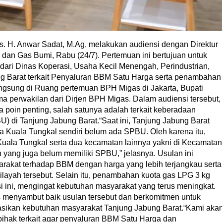
rs. H. Anwar Sadat, M.Ag, melakukan audiensi dengan Direktur
 dan Gas Bumi, Rabu (24/7). Pertemuan ini bertujuan untuk
ari Dinas Koperasi, Usaha Kecil Menengah, Perindustrian,
 Barat terkait Penyaluran BBM Satu Harga serta penambahan
ngsung di Ruang pertemuan BPH Migas di Jakarta, Bupati
a perwakilan dari Dirjen BPH Migas. Dalam audiensi tersebut,
poin penting, salah satunya adalah terkait keberadaan
 di Tanjung Jabung Barat.“Saat ini, Tanjung Jabung Barat
 Kuala Tungkal sendiri belum ada SPBU. Oleh karena itu,
uala Tungkal serta dua kecamatan lainnya yakni di Kecamatan
ang juga belum memiliki SPBU,” jelasnya. Usulan ini
rakat terhadap BBM dengan harga yang lebih terjangkau serta
ayah tersebut. Selain itu, penambahan kuota gas LPG 3 kg
i ini, mengingat kebutuhan masyarakat yang terus meningkat.
s menyambut baik usulan tersebut dan berkomitmen untuk
sasikan kebutuhan masyarakat Tanjung Jabung Barat.“Kami aka
ihak terkait agar penyaluran BBM Satu Harga dan