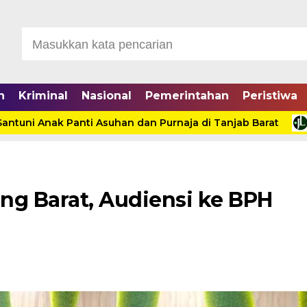
n
Kriminal
Nasional
Pemerintahan
Peristiwa
ni Anak Panti Asuhan dan Purnaja di Tanjab Barat
Did
ng Barat, Audiensi ke BPH