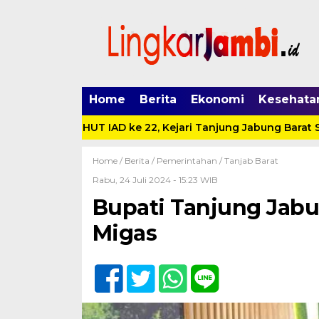
Home
Berita
Ekonomi
Kesehata
e 62 dan HUT IAD ke 22, Kejari Tanjung Jabung Barat Santu
Home /
Berita
/
Pemerintahan
/
Tanjab Barat
Rabu, 24 Juli 2024 - 15:23 WIB
Bupati Tanjung Jabu
Migas