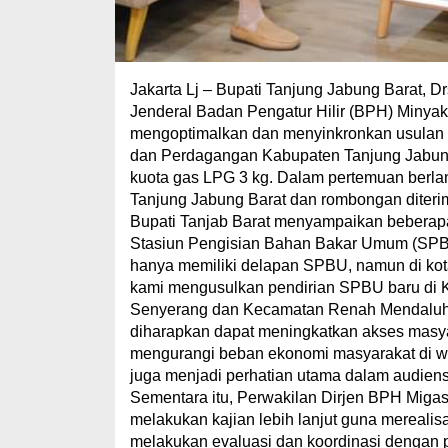
Jakarta Lj – Bupati Tanjung Jabung Barat, D
Jenderal Badan Pengatur Hilir (BPH) Minyak
mengoptimalkan dan menyinkronkan usulan d
dan Perdagangan Kabupaten Tanjung Jabung
kuota gas LPG 3 kg. Dalam pertemuan berla
Tanjung Jabung Barat dan rombongan diterim
Bupati Tanjab Barat menyampaikan beberapa 
Stasiun Pengisian Bahan Bakar Umum (SPBU)
hanya memiliki delapan SPBU, namun di kota
kami mengusulkan pendirian SPBU baru di K
Senyerang dan Kecamatan Renah Mendaluh y
diharapkan dapat meningkatkan akses masya
mengurangi beban ekonomi masyarakat di wil
juga menjadi perhatian utama dalam audiens
Sementara itu, Perwakilan Dirjen BPH Miga
melakukan kajian lebih lanjut guna mereali
melakukan evaluasi dan koordinasi dengan p