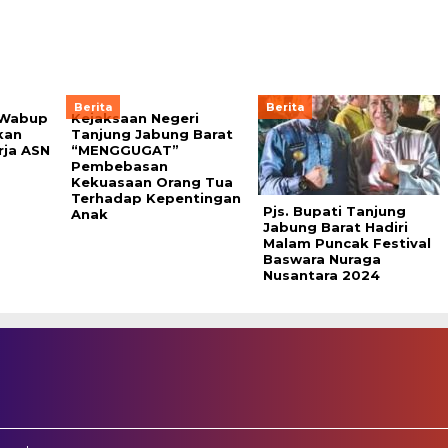
Berita
Berita
,Wabup
Kejaksaan Negeri
kan
Tanjung Jabung Barat
rja ASN
“MENGGUGAT”
Pembebasan
Kekuasaan Orang Tua
Terhadap Kepentingan
Pjs. Bupati Tanjung
Anak
Jabung Barat Hadiri
Malam Puncak Festival
Baswara Nuraga
Nusantara 2024