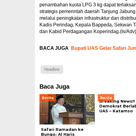
penambahan kuota LPG 3 kg dapat terlaksana
strategis pemerintah daerah Tanjung Jabun
melalui peningkatan infrastruktur dan distrib
Kadis Perindag, Kepala Bappeda, Sekwan Ta
dan Kabid Perdagangan Koperindag.(Is/Adv
BACA JUGA
Bupati UAS Gelar Safari Ju
Headline
Baca Juga
Berita
Berita
Breaking News!! 
Demokrat Berla
UAS – Katamso
Safari Ramadan ke
Bungo: Al Haris