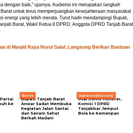
 dengan baik,” ujarnya. Audiensi ini merupakan langkah
g Barat untuk terus memperjuangkan kesejahteraan masyarakat
usi energi yang lebih merata. Turut hadir mendampingi Bupati,
njab Barat, Wakil Ketua II DPRD, Anggota DPRD Tanjab Barat
)
mat di Masjid Raya Nurul Salaf, Langsung Berikan Bantuan
Berita
Advetorial/Society
Partai
Bupati Tanjab Barat
Usai Demo Honorer,
buh ke
Anwar Sadat Membuka
Komisi 1 DPRD
Kegiatan Jalan Santai
Tanjabbar Jemput
dan Senam Sehat
Bola ke Kemenpan
Berkah Madani