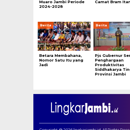
Muaro Jambi Periode
Camat Bram Ita
2024-2028
Berita
Berita
Betara Membahana,
Pjs Gubernur Se
Nomor Satu Itu yang
Penghargaan
Jadi
Produktivitas
Siddhakarya Ti
Provinsi Jambi
Copyright @ 2026 lingkarjambi.id, All Rights Res