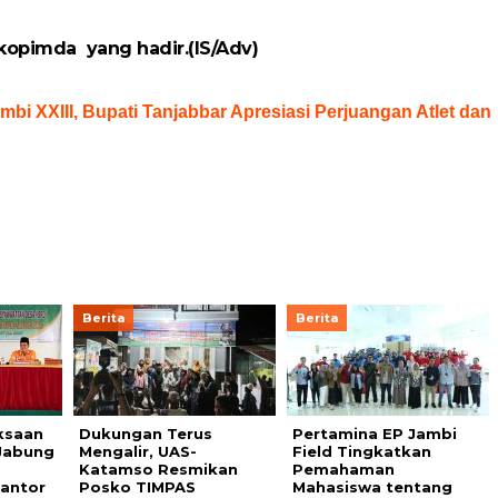
kopimda yang hadir.(IS/Adv)
mbi XXIII, Bupati Tanjabbar Apresiasi Perjuangan Atlet dan
Berita
Berita
ksaan
Dukungan Terus
Pertamina EP Jambi
Jabung
Mengalir, UAS-
Field Tingkatkan
Katamso Resmikan
Pemahaman
antor
Posko TIMPAS
Mahasiswa tentang