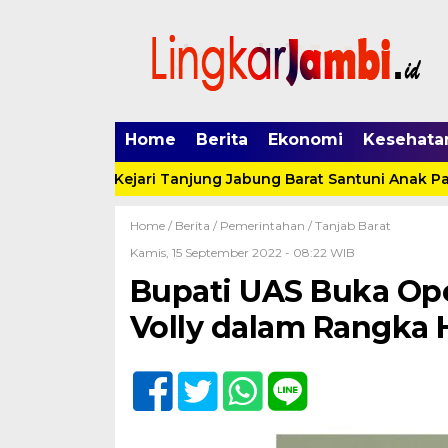
Home
Berita
Ekonomi
Kesehata
D ke 22, Kejari Tanjung Jabung Barat Santuni Anak Panti As
Home /
Berita
/
Pemerintahan
/
Tanjab Barat
Kamis, 15 September 2022 - 08:22 WIB
Bupati UAS Buka Op
Volly dalam Rangka 