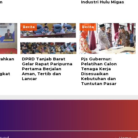
m
Industri Hulu Migas
Berita
Berita
rahkan
DPRD Tanjab Barat
Pjs Gubernur:
Gelar Rapat Paripurna
Pelatihan Calon
Pertama Berjalan
Tenaga Kerja
ngkat
Aman, Tertib dan
Disesuaikan
Lancar
Kebutuhan dan
Tuntutan Pasar
erved