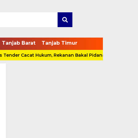
Tanjab Barat
Tanjab Timur
der Cacat Hukum, Rekanan Bakal Pidanakan Pokja
Ban