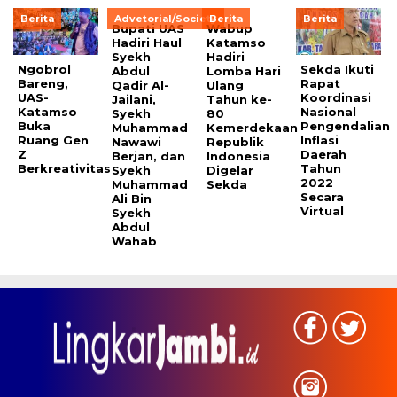
Berita
Advetorial/Society
Berita
Berita
Bupati UAS
Wabup
Hadiri Haul
Katamso
Syekh
Hadiri
Ngobrol
Sekda Ikuti
Abdul
Lomba Hari
Bareng,
Rapat
Qadir Al-
Ulang
UAS-
Koordinasi
Jailani,
Tahun ke-
Katamso
Nasional
Syekh
80
Buka
Pengendalian
Muhammad
Kemerdekaan
Ruang Gen
Inflasi
Nawawi
Republik
Z
Daerah
Berjan, dan
Indonesia
Berkreativitas
Tahun
Syekh
Digelar
2022
Muhammad
Sekda
Secara
Ali Bin
Virtual
Syekh
Abdul
Wahab