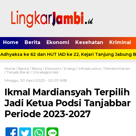
Home
Berita
Ekonomi
Kesehatan
Kriminal
Adhyaksa ke 62 dan HUT IAD ke 22, Kejari Tanjung Jabung Ba
Home /
Berita
/
Bisnis
/
Ekonomi
/
Energi
/
Infrastruktur
/
Pemerintahan
/
Tanjab Barat
/
Uncategorized
Minggu, 30 April 2023 - 02:03 WIB
Ikmal Mardiansyah Terpilih
Jadi Ketua Podsi Tanjabbar
Periode 2023-2027