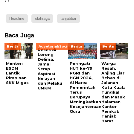
Headline
olahraga
tanjabbar
Baca Juga
Berita
Advetorial/Society
Berita
Berita
Reses di
Lorong
Delima,
Menteri
Peringati
Warga
Jamal
ESDM
HUT ke-79
Resah,
Serap
Lantik
PGRI dan
Anjing Liar
Aspirasi
Pimpinan
HGN 2024,
Bebas di
Nelayan
SKK Migas
Al Haris:
Jalanan
dan Pelaku
Pemerintah
Kota Kuala
UMKM
Terus
Tungkal
Berupaya
dan Masuk
Meningkatkan
Halaman
Kesejahteraan
Kantor
Guru
Pemkab
Tanjab
Barat