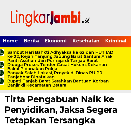
Home
Berita
Ekonomi
Kesehatan
Kriminal
Sambut Hari Bahkti Adhyaksa ke 62 dan HUT IAD
ke 22, Kejari Tanjung Jabung Barat Santuni Anak
Panti Asuhan dan Purnaja di Tanjab Barat
Diduga Proses Tender Cacat Hukum, Rekanan
Home /
Berita
/
Bisnis
/
Ekonomi
/
Energi
/
Finansial
/
Industri
/
Bakal Pidanakan Pokja
Infrastruktur
/
Nasional
/
Pemerintahan
/
Tanjab Barat
Banyak Salah Lokasi, Proyek di Dinas PU PR
Tanjabbar Dibatalkan
Kamis, 2 November 2023 - 05:45 WIB
Bupati Tanjab Barat Serahkan Bantuan Korban
Banjir di Kecamatan Betara
Kasus Dana Subsidi PDAM
Tirta Pengabuan Naik ke
Penyidikan, Jaksa Segera
Tetapkan Tersangka