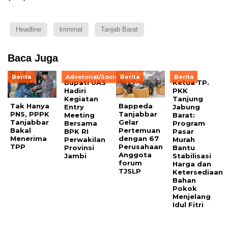
Headline
kriminal
Tanjab Barat
Baca Juga
Berita
Advetorial/Society
Berita
Berita
Bupati UAS
Ketua TP.
Hadiri
PKK
Kegiatan
Tanjung
Tak Hanya
Bappeda
Entry
Jabung
PNS, PPPK
Tanjabbar
Meeting
Barat:
Tanjabbar
Gelar
Bersama
Program
Bakal
Pertemuan
BPK RI
Pasar
Menerima
dengan 67
Perwakilan
Murah
TPP
Perusahaan
Provinsi
Bantu
Anggota
Jambi
Stabilisasi
forum
Harga dan
TJSLP
Ketersediaan
Bahan
Pokok
Menjelang
Idul Fitri