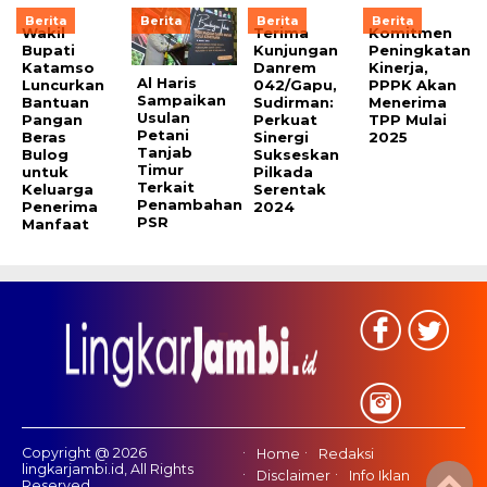
Berita
Berita
Berita
Berita
Wakil
Terima
Komitmen
Bupati
Kunjungan
Peningkatan
Katamso
Danrem
Kinerja,
Al Haris
Luncurkan
042/Gapu,
PPPK Akan
Sampaikan
Bantuan
Sudirman:
Menerima
Usulan
Pangan
Perkuat
TPP Mulai
Petani
Beras
Sinergi
2025
Tanjab
Bulog
Sukseskan
Timur
untuk
Pilkada
Terkait
Keluarga
Serentak
Penambahan
Penerima
2024
PSR
Manfaat
Copyright @ 2026
Home
Redaksi
lingkarjambi.id, All Rights
Disclaimer
Info Iklan
Reserved