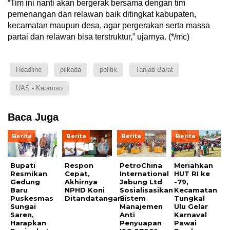
“Tim ini nanti akan bergerak bersama dengan tim
pemenangan dan relawan baik ditingkat kabupaten,
kecamatan maupun desa, agar pergerakan serta massa
partai dan relawan bisa terstruktur,” ujarnya. (*/mc)
Headline
pilkada
politik
Tanjab Barat
UAS - Katamso
Baca Juga
Berita
Berita
Berita
Berita
Bupati
Respon
PetroChina
Meriahkan
Resmikan
Cepat,
International
HUT RI ke
Gedung
Akhirnya
Jabung Ltd
-79,
Baru
NPHD Koni
Sosialisasikan
Kecamatan
Puskesmas
Ditandatangani
Sistem
Tungkal
Sungai
Manajemen
Ulu Gelar
Saren,
Anti
Karnaval
Harapkan
Penyuapan
Pawai