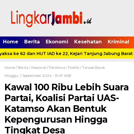
Home
Berita
Ekonomi
Kesehatan
Kriminal
ksa ke 62 dan HUT IAD ke 22, Kejari Tanjung Jabung Barat S
Home /
Berita
/
Nasional
/
Peristiwa
/
Politik
/
Tanjab Barat
Minggu, 1 September 2024 - 15:47 WIB
Kawal 100 Ribu Lebih Suara
Partai, Koalisi Partai UAS-
Katamso Akan Bentuk
Kepengurusan Hingga
Tingkat Desa