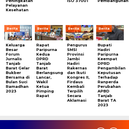
Peningkatan
ISO 37001
Pembangunan
Pelayanan
Kesehatan
Berita
Berita
Berita
Berita
Keluarga
Rapat
Pengurus
Bupati
Besar
Paripurna
SMSI
Hadiri
Forum
Kedua
Provinsi
Paripurna
Jurnalis
DPRD
Jambi
Keempat
Tanjab
Tanjab
Hadiri
DPRD
Barat Gelar
Barat
Rakernas
Pengambilan
Bukber
Berlangsung
dan Ikuti
Keputusan
Bersama di
Lancar,
Kongres II,
Terhadap
Bulan Suci
Wakil
Firdaus
Ranperda
Ramadhan
Ketua
Kembali
Perubahan
2023
Pimping
Terpilih
APBD
Rapat
Secara
Tanjab
Aklamasi
Barat TA
2023