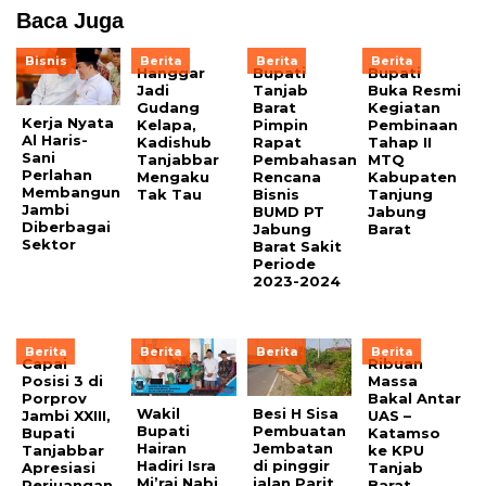
Baca Juga
Bisnis
Berita
Berita
Berita
Hanggar
Bupati
Bupati
Jadi
Tanjab
Buka Resmi
Gudang
Barat
Kegiatan
Kerja Nyata
Kelapa,
Pimpin
Pembinaan
Al Haris-
Kadishub
Rapat
Tahap II
Sani
Tanjabbar
Pembahasan
MTQ
Perlahan
Mengaku
Rencana
Kabupaten
Membangun
Tak Tau
Bisnis
Tanjung
Jambi
BUMD PT
Jabung
Diberbagai
Jabung
Barat
Sektor
Barat Sakit
Periode
2023-2024
Berita
Berita
Berita
Berita
Capai
Ribuan
Posisi 3 di
Massa
Porprov
Bakal Antar
Wakil
Besi H Sisa
Jambi XXIII,
UAS –
Bupati
Pembuatan
Bupati
Katamso
Hairan
Jembatan
Tanjabbar
ke KPU
Hadiri Isra
di pinggir
Apresiasi
Tanjab
Mi’raj Nabi
jalan Parit
Perjuangan
Barat