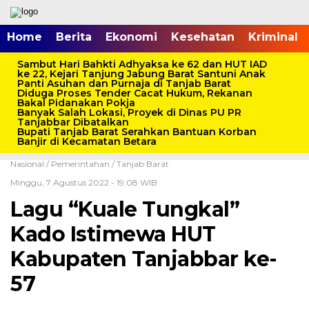
Home
Berita
Ekonomi
Kesehatan
Kriminal
Sambut Hari Bahkti Adhyaksa ke 62 dan HUT IAD
ke 22, Kejari Tanjung Jabung Barat Santuni Anak
Panti Asuhan dan Purnaja di Tanjab Barat
Diduga Proses Tender Cacat Hukum, Rekanan
Bakal Pidanakan Pokja
Banyak Salah Lokasi, Proyek di Dinas PU PR
Tanjabbar Dibatalkan
Bupati Tanjab Barat Serahkan Bantuan Korban
Banjir di Kecamatan Betara
Home /
Berita
/
Bisnis
/
Ekonomi
/
Energi
/
Finansial
/
Infrastruktur
/
Nasional
/
Pemerintahan
/
Tanjab Barat
Minggu, 7 Agustus 2022 - 19:08 WIB
Lagu “Kuale Tungkal”
Kado Istimewa HUT
Kabupaten Tanjabbar ke-
57