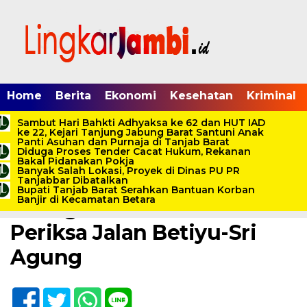
Home
Berita
Ekonomi
Kesehatan
Kriminal
Sambut Hari Bahkti Adhyaksa ke 62 dan HUT IAD
ke 22, Kejari Tanjung Jabung Barat Santuni Anak
Panti Asuhan dan Purnaja di Tanjab Barat
Diduga Proses Tender Cacat Hukum, Rekanan
Home /
Berita
/
Ekonomi
/
Energi
/
Finansial
/
Infrastruktur
/
Tanjab
Bakal Pidanakan Pokja
Barat
Banyak Salah Lokasi, Proyek di Dinas PU PR
Tanjabbar Dibatalkan
Jumat, 10 Juni 2022 - 03:33 WIB
Bupati Tanjab Barat Serahkan Bantuan Korban
Banjir di Kecamatan Betara
Penegak Hukum Diminta
Periksa Jalan Betiyu-Sri
Agung