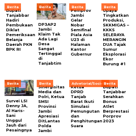
Berita
Berita
Berita
Berita
Bupati
Pemprov
Upaya
Tanjabbar
Jambi
Tingkatkan
Hadiri
Gelar
Produksi,
DP3AP2
Pembukaan
Nobar
SKKMIGAS –
Jambi
Diklat
Semifinal
KKKS
Klaim Tak
Pemeriksaan
Piala Asia
SELERAYA
Ada Lagi
Belanja
U23 di
MERANGIN
Desa
Daerah PKN
Halaman
DUA Tajak
Sangat
BPK RI
Kantor
Sumur
Tertinggal
Gubernur
Eksplorasi
di
Ekor
Tanjabtim
Burung #1
Berita
Berita
Advetorial/Society
Berita
Sinergisitas
Ketua
Bupati
Media dan
DPRD
Tanjabbar
Polri, Ketua
Tanjab
Serahkan
Survei LSI
SMSI
Barat Ikuti
Bonus
Denny JA,
Provinsi
Simulasi
Atlet
Al Haris-
Jambi
Pemungutan
Berprestasi
Sani
Apresiasi
dan
Porprov
Unggul
DitLantas
Penghitungan
2023
Jauh dari
Polda
Suara
Pesaingnya
Jambi