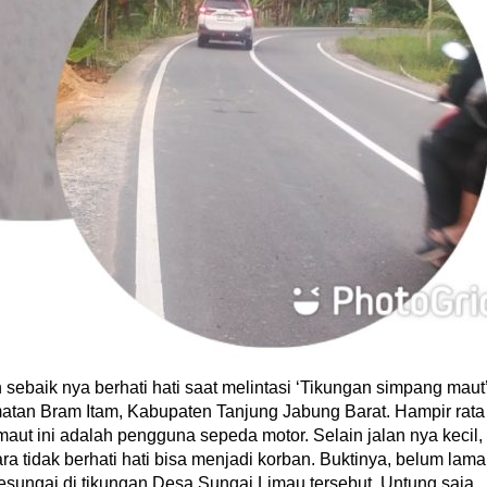
ik nya berhati hati saat melintasi ‘Tikungan simpang maut
atan Bram Itam, Kabupaten Tanjung Jabung Barat. Hampir rata
ut ini adalah pengguna sepeda motor. Selain jalan nya kecil,
ara tidak berhati hati bisa menjadi korban. Buktinya, belum lama
ungai di tikungan Desa Sungai Limau tersebut. Untung saja,