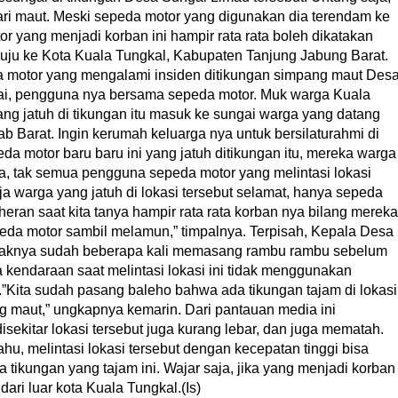
ri maut. Meski sepeda motor yang digunakan dia terendam ke
r yang menjadi korban ini hampir rata rata boleh dikatakan
uju ke Kota Kuala Tungkal, Kabupaten Tanjung Jabung Barat.
 motor yang mengalami insiden ditikungan simpang maut Des
ai, pengguna nya bersama sepeda motor. Muk warga Kuala
g jatuh di tikungan itu masuk ke sungai warga yang datang
b Barat. Ingin kerumah keluarga nya untuk bersilaturahmi di
da motor baru baru ini yang jatuh ditikungan itu, mereka warga
a, tak semua pengguna sepeda motor yang melintasi lokasi
ja warga yang jatuh di lokasi tersebut selamat, hanya sepeda
heran saat kita tanya hampir rata rata korban nya bilang mereka
eda motor sambil melamun,” timpalnya. Terpisah, Kepala Desa
haknya sudah beberapa kali memasang rambu rambu sebelum
 kendaraan saat melintasi lokasi ini tidak menggunakan
.”Kita sudah pasang baleho bahwa ada tikungan tajam di lokasi
g maut,” ungkapnya kemarin. Dari pantauan media ini
isekitar lokasi tersebut juga kurang lebar, dan juga mematah.
, melintasi lokasi tersebut dengan kecepatan tinggi bisa
a tikungan yang tajam ini. Wajar saja, jika yang menjadi korban
ari luar kota Kuala Tungkal.(Is)