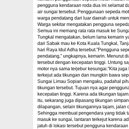
pengguna kendaraan roda dua ini selamat da
air sungai tersebut. Penggunaan sepeda moto
warga pendatang dari luar daerah untuk men
Warga sekitar mengatakan pengguna sepeda
Semua ini memang rata rata masuk ke Sung
Tungkal mengatakan, belum lama kemarin yan
dari Sabak mau ke Kota Kuala Tungkal, Tanja
hari Raya Idul Adha tersebut.”Pengguna sepe
pendatang,” ungkapnya, kemarin. Menurut di
tersebut dengan kecepatan tinggi. Untung sa
motor nya sama terjebur kesungai.”Kita juga 
terkejut ada tikungan dan mungkin bawa sep
Sungai Limau Sopian mengaku, padahal pi
tikungan tersebut. Tujuan nya agar pengguna
kecepatan tinggi. Karena ada tikungan tajam
itu, sekarang juga dipasang tikungan simpan
dilapangan, selain tikungannya tajam, jalan d
Sehingga membuat pengendara yang tidak tahu
masuk ke sungai, lantaran terkejut karena ad
jatuh di lokasi tersebut pengguna kendaraan d