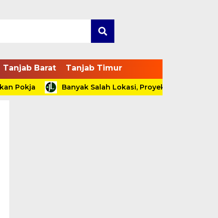
Tanjab Barat
Tanjab Timur
okja
Banyak Salah Lokasi, Proyek di Dinas PU PR Tanj