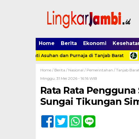
Home
Berita
Ekonomi
Kesehata
 Anak Panti Asuhan dan Purnaja di Tanjab Barat
Didug
Home /
Berita
/
Nasional
/
Pemerintahan
/
Tanjab Bara
Minggu, 31 Mei 2026 - 16:16 WIB
Rata Rata Pengguna
Sungai Tikungan Si