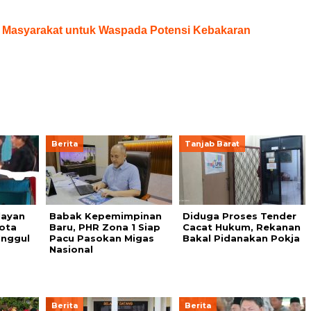
u Masyarakat untuk Waspada Potensi Kebakaran
Berita
Tanjab Barat
layan
Babak Kepemimpinan
Diduga Proses Tender
Kota
Baru, PHR Zona 1 Siap
Cacat Hukum, Rekanan
nggul
Pacu Pasokan Migas
Bakal Pidanakan Pokja
Nasional
Berita
Berita