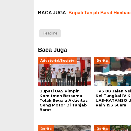
BACA JUGA
Bupati Tanjab Barat Himba
Headline
Baca Juga
Advetorial/Society
Berita
Bupati UAS Pimpin
TPS 08 Jalan Ne
Komitmen Bersama
Kel Tungkal IV 
Tolak Segala Aktivitas
UAS-KATAMSO U
Geng Motor Di Tanjab
Raih 193 Suara
Barat
Berita
Berita