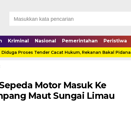
n
Kriminal
Nasional
Pemerintahan
Peristiwa
a Proses Tender Cacat Hukum, Rekanan Bakal Pidanakan P
t
 Sepeda Motor Masuk Ke
mpang Maut Sungai Limau