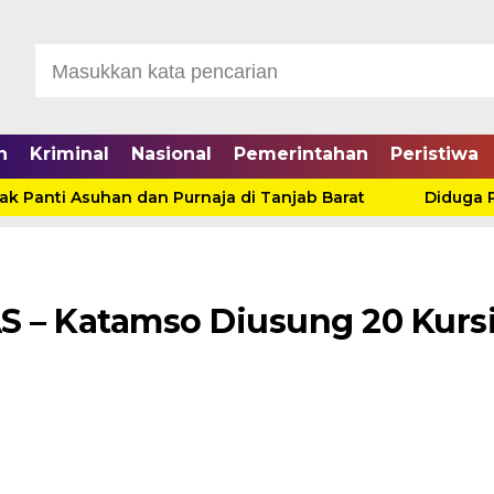
n
Kriminal
Nasional
Pemerintahan
Peristiwa
anti Asuhan dan Purnaja di Tanjab Barat
Diduga Pros
S – Katamso Diusung 20 Kurs