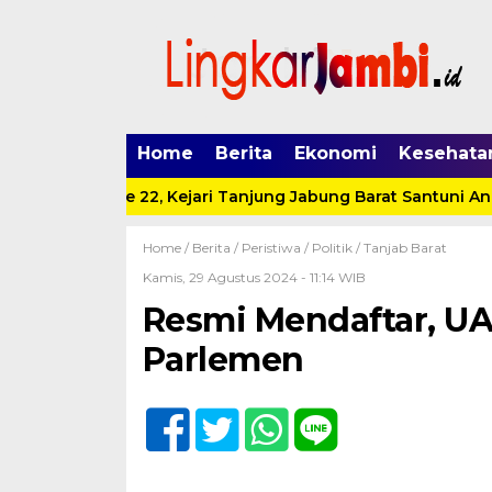
Home
Berita
Ekonomi
Kesehata
 HUT IAD ke 22, Kejari Tanjung Jabung Barat Santuni Anak P
Home /
Berita
/
Peristiwa
/
Politik
/
Tanjab Barat
Kamis, 29 Agustus 2024 - 11:14 WIB
Resmi Mendaftar, UA
Parlemen