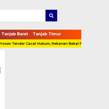
Tanjab Barat
Tanjab Timur
es Tender Cacat Hukum, Rekanan Bakal Pidanakan Pokja
i