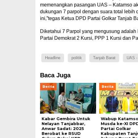
memenangkan pasangan UAS – Katamso akan 
dukungan 7 parpol dengan suara total lebih
ini,”tegas Ketua DPD Partai Golkar Tanjab Bar
Diketahui 7 Parpol yang mengusung adalah PA
Partai Demokrat 2 Kursi, PPP 1 Kursi dan Par
Headline
politik
Tanjab Barat
UAS -
Baca Juga
Berita
Berita
Kabar Gembira Untuk
Wabup Katamso 
Nelayan Tanjabbar,
Musda ke-XI DP
Anwar Sadat: 2025
Partai Golkar
Berobat ke RSUD
Kabupaten Tanj