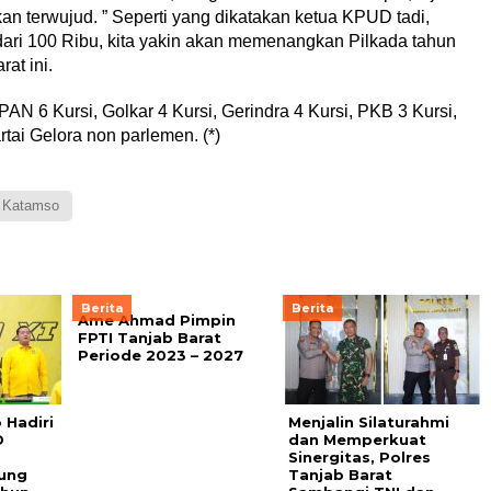
terwujud. ” Seperti yang dikatakan ketua KPUD tadi,
 dari 100 Ribu, kita yakin akan memenangkan Pilkada tahun
at ini.
N 6 Kursi, Golkar 4 Kursi, Gerindra 4 Kursi, PKB 3 Kursi,
tai Gelora non parlemen. (*)
 Katamso
Berita
Berita
Ame Ahmad Pimpin
FPTI Tanjab Barat
Periode 2023 – 2027
Hadiri
Menjalin Silaturahmi
D
dan Memperkuat
Sinergitas, Polres
ung
Tanjab Barat