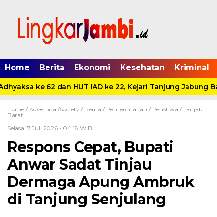
Home
Berita
Ekonomi
Kesehatan
Kriminal
dhyaksa ke 62 dan HUT IAD ke 22, Kejari Tanjung Jabung Bar
Home /
Advetorial/Society
/
Berita
/
Pemerintahan
/
Peristiwa
/
Tanjab
Barat
Selasa, 7 Juli 2026 - 04:18 WIB
Respons Cepat, Bupati
Anwar Sadat Tinjau
Dermaga Apung Ambruk
di Tanjung Senjulang