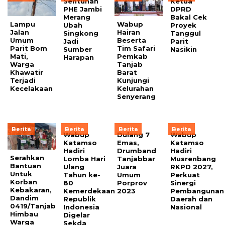
Sentuhan
Ketua
PHE Jambi
DPRD
Merang
Bakal Cek
Lampu
Wabup
Ubah
Proyek
Jalan
Hairan
Singkong
Tanggul
Umum
Beserta
Jadi
Parit
Parit Bom
Tim Safari
Sumber
Nasikin
Mati,
Pemkab
Harapan
Warga
Tanjab
Khawatir
Barat
Terjadi
Kunjungi
Kecelakaan
Kelurahan
Senyerang
Berita
Berita
Berita
Berita
Wabup
Dulang 7
Wabup
Katamso
Emas,
Katamso
Hadiri
Drumband
Hadiri
Serahkan
Lomba Hari
Tanjabbar
Musrenbang
Bantuan
Ulang
Juara
RKPD 2027,
Untuk
Tahun ke-
Umum
Perkuat
Korban
80
Porprov
Sinergi
Kebakaran,
Kemerdekaan
2023
Pembangunan
Dandim
Republik
Daerah dan
0419/Tanjab
Indonesia
Nasional
Himbau
Digelar
Warga
Sekda