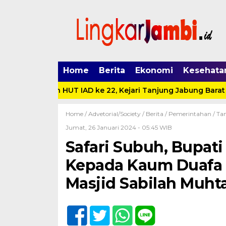
Home
Berita
Ekonomi
Kesehata
ke 62 dan HUT IAD ke 22, Kejari Tanjung Jabung Barat Sant
Home /
Advetorial/Society
/
Berita
/
Pemerintahan
/
Tan
Jumat, 26 Januari 2024 - 05:45 WIB
Safari Subuh, Bupat
Kepada Kaum Duafa d
Masjid Sabilah Muht