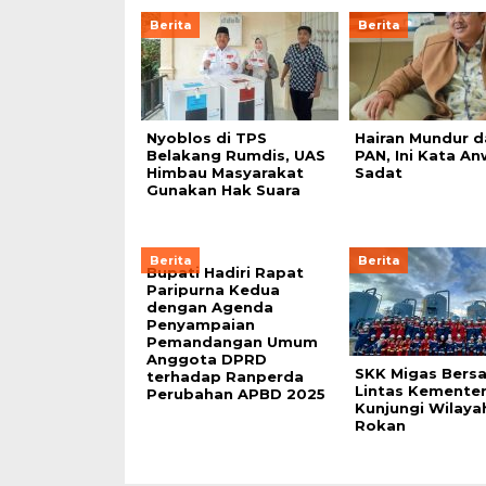
Berita
Berita
Nyoblos di TPS
Hairan Mundur d
Belakang Rumdis, UAS
PAN, Ini Kata An
Himbau Masyarakat
Sadat
Gunakan Hak Suara
Berita
Berita
Bupati Hadiri Rapat
Paripurna Kedua
dengan Agenda
Penyampaian
Pemandangan Umum
Anggota DPRD
SKK Migas Bers
terhadap Ranperda
Lintas Kementer
Perubahan APBD 2025
Kunjungi Wilaya
Rokan