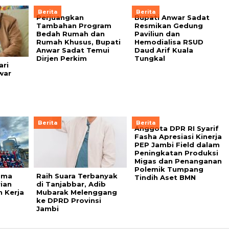
Berita
Berita
Perjuangkan
Bupati Anwar Sadat
Tambahan Program
Resmikan Gedung
Bedah Rumah dan
Paviliun dan
Rumah Khusus, Bupati
Hemodialisa RSUD
Anwar Sadat Temui
Daud Arif Kuala
Dirjen Perkim
Tungkal
ari
war
Berita
Berita
Anggota DPR RI Syarif
Fasha Apresiasi Kinerja
PEP Jambi Field dalam
Peningkatan Produksi
Migas dan Penanganan
Polemik Tumpang
ama
Raih Suara Terbanyak
Tindih Aset BMN
ian
di Tanjabbar, Adib
h Kerja
Mubarak Melenggang
ke DPRD Provinsi
Jambi