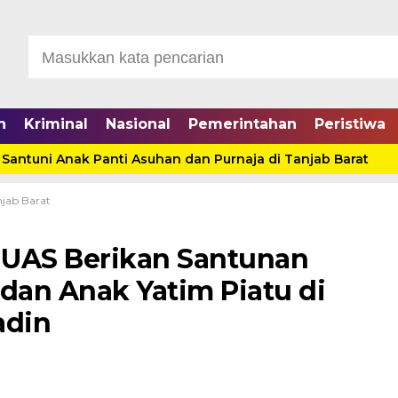
n
Kriminal
Nasional
Pemerintahan
Peristiwa
uni Anak Panti Asuhan dan Purnaja di Tanjab Barat
Di
jab Barat
i UAS Berikan Santunan
an Anak Yatim Piatu di
adin