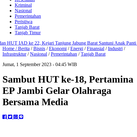
Kriminal
Nasional
Pemerintahan
Peristiwa
Tanjab Barat
Tanjab Timur
UT IAD ke 22, Kejari Tanjung Jabung Barat Santuni Anak Panti Asuh
Home /
Berita
/
Bisnis
/
Ekonomi
/
Energi
/
Finansial
/
Industri
/
Infrastruktur
/
Nasional
/
Pemerintahan
/
Tanjab Barat
Jumat, 1 September 2023 - 04:45 WIB
Sambut HUT ke-18, Pertamina
EP Jambi Gelar Olahraga
Bersama Media