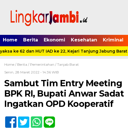
Home
Berita
Ekonomi
Kesehatan
Kriminal
ksa ke 62 dan HUT IAD ke 22, Kejari Tanjung Jabung Barat 
Home /
Berita
/
Pemerintahan
/
Tanjab Barat
Senin, 28 Maret 2022 - 14:36 WIB
Sambut Tim Entry Meeting
BPK RI, Bupati Anwar Sadat
Ingatkan OPD Kooperatif