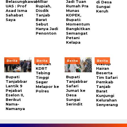
Belasungkawa,
Milliar
Jadi Tuan
di Desa
UAS : Prof
Rupiah,
Rumah Pra
Sungai
Asad Isma
Disdik
Munas
Keruh
Sahabat
Tanjab
KOPEK,
Saya
Barat
Bupati:
Sebut
Momentum
Hanya Jadi
Bangkitkan
Penonton
Semangat
Petani
Kelapa
Berita
Berita
Berita
Berita
Korban
Wabup
KDRT
Hairan
Tebing
Beserta
Bupati
Bupati
Tinggi
Tim Safari
Tanjabbar
Tanjabbar
Seger
Pemkab
Lantik 9
Safari
Melapor ke
Tanjab
Pejabat
Jumat ke
Polres
Barat
Eselon II,
Desa
Kunjungi
Berikut
Sungai
Kelurahan
Nama-
Serindit
Senyerang
Namanya