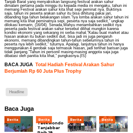
Tanjab Barat yang menyaksikan langsung festival arakan sahur
dimalam pertama pada minggu itu kepada media ini mengaku, tahun ini
memang Festival arakan sahur kita lihat sepi peminat nya. Buktinya
saja, tahun ini peserta arakan sahur itu bisa dihitung pakai jari,
dibanding tiga tahun belakangan silam.”Iya lomba arakan sahur tahun ini
memang kita lihat peminatnya sepi, peserta nya saja sedikit,” ungkap
dilokasi kemarin, (16/04). Senada,Wahyu menambahkan sedikit nya
peserta pada festival arakan sahur tersebut dilihat mungkin karena
kondisi ekonomi yang sekarang ini serba mahal.”Kalau buat market atau
hiasan arakan itu bukan sedikit duit, bisa jadi ini juga pengaruh
ekonomi, memang dibandingkan tahun-tahun sebelumnya tahun ini
peserta nya lebih sedikit,” tuturnya. Apalagi, lanjutnya tahun ini hanya
menggunakan 4 gerobak saja termasuk hiasan, jadi terlihat barisan juga
tidak panjang.”Tahun ini personil masing-masing anggota saja juga
dibatasi oleh panitia kita lihat,” pungkasnya.(IS)
BACA JUGA
Total Hadiah Festival Arakan Sahur
Berjumlah Rp 60 Juta Plus Trophy
Headline
Baca Juga
Berita
Berita
Berita
Berita
Taekwondo
Tanjabbar
Raih 18