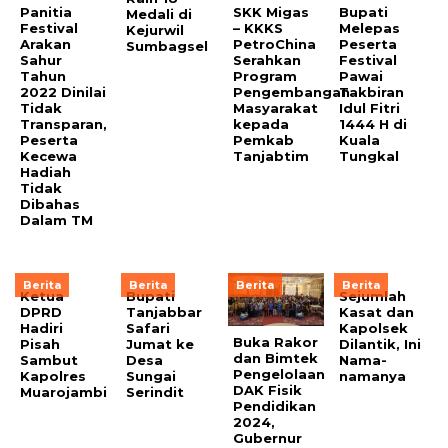
Panitia
SKK Migas
Bupati
Medali di
Festival
– KKKS
Melepas
Kejurwil
Arakan
PetroChina
Peserta
Sumbagsel
Sahur
Serahkan
Festival
Tahun
Program
Pawai
2022 Dinilai
Pengembangan
Takbiran
Tidak
Masyarakat
Idul Fitri
Transparan,
kepada
1444 H di
Peserta
Pemkab
Kuala
Kecewa
Tanjabtim
Tungkal
Hadiah
Tidak
Dibahas
Dalam TM
Berita
Berita
Berita
Berita
Ketua
Bupati
Sejumlah
DPRD
Tanjabbar
Kasat dan
Hadiri
Safari
Kapolsek
Buka Rakor
Pisah
Jumat ke
Dilantik, Ini
dan Bimtek
Sambut
Desa
Nama-
Pengelolaan
Kapolres
Sungai
namanya
DAK Fisik
Muarojambi
Serindit
Pendidikan
2024,
Gubernur