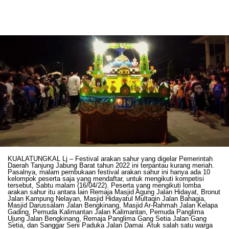
KUALATUNGKAL Lj – Festival arakan sahur yang digelar Pemerintah
Daerah Tanjung Jabung Barat tahun 2022 ini terpantau kurang meriah.
Pasalnya, malam pembukaan festival arakan sahur ini hanya ada 10
kelompok peserta saja yang mendaftar, untuk mengikuti kompetisi
tersebut, Sabtu malam (16/04/22). Peserta yang mengikuti lomba
arakan sahur itu antara lain Remaja Masjid Agung Jalan Hidayat, Bronut
Jalan Kampung Nelayan, Masjid Hidayatul Multaqin Jalan Bahagia,
Masjid Darussalam Jalan Bengkinang, Masjid Ar-Rahmah Jalan Kelapa
Gading, Pemuda Kalimantan Jalan Kalimantan, Pemuda Panglima
Ujung Jalan Bengkinang, Remaja Panglima Gang Setia Jalan Gang
Setia, dan Sanggar Seni Paduka Jalan Damai. Atuk salah satu warga