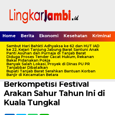
Home
Berita
Ekonomi
Kesehatan
Kriminal
Sambut Hari Bahkti Adhyaksa ke 62 dan HUT IAD
ke 22, Kejari Tanjung Jabung Barat Santuni Anak
Panti Asuhan dan Purnaja di Tanjab Barat
Diduga Proses Tender Cacat Hukum, Rekanan
Home /
Berita
/
Pemerintahan
/
Tanjab Barat
Bakal Pidanakan Pokja
Banyak Salah Lokasi, Proyek di Dinas PU PR
Sabtu, 16 April 2022 - 23:38 WIB
Tanjabbar Dibatalkan
Bupati Tanjab Barat Serahkan Bantuan Korban
Sepi, Hanya 10 Peserta
Banjir di Kecamatan Betara
Berkompetisi Festival
Arakan Sahur Tahun Ini di
Kuala Tungkal