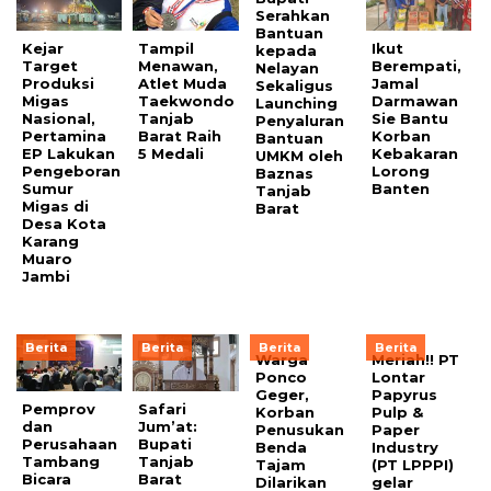
Serahkan
Bantuan
Kejar
Tampil
Ikut
kepada
Target
Menawan,
Berempati,
Nelayan
Produksi
Atlet Muda
Jamal
Sekaligus
Migas
Taekwondo
Darmawan
Launching
Nasional,
Tanjab
Sie Bantu
Penyaluran
Pertamina
Barat Raih
Korban
Bantuan
EP Lakukan
5 Medali
Kebakaran
UMKM oleh
Pengeboran
Lorong
Baznas
Sumur
Banten
Tanjab
Migas di
Barat
Desa Kota
Karang
Muaro
Jambi
Berita
Berita
Berita
Berita
Warga
Meriah!! PT
Ponco
Lontar
Geger,
Papyrus
Pemprov
Safari
Korban
Pulp &
dan
Jum’at:
Penusukan
Paper
Perusahaan
Bupati
Benda
Industry
Tambang
Tanjab
Tajam
(PT LPPPI)
Bicara
Barat
Dilarikan
gelar