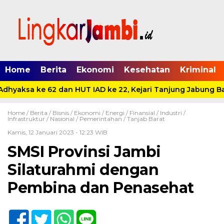
Home
Berita
Ekonomi
Kesehatan
Kriminal
dhyaksa ke 62 dan HUT IAD ke 22, Kejari Tanjung Jabung Bar
Home /
Berita
/
Bisnis
/
Ekonomi
/
Energi
/
Finansial
/
Industri
/
Infrastruktur
/
Nasional
/
Pemerintahan
/
Tanjab Barat
Kamis, 12 Januari 2023 - 12:23 WIB
SMSI Provinsi Jambi
Silaturahmi dengan
Pembina dan Penasehat