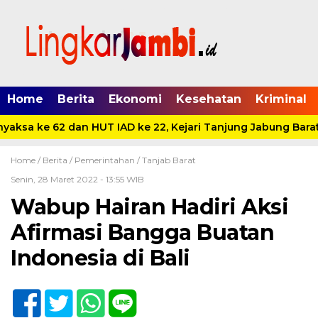
Home
Berita
Ekonomi
Kesehatan
Kriminal
aksa ke 62 dan HUT IAD ke 22, Kejari Tanjung Jabung Barat
Home /
Berita
/
Pemerintahan
/
Tanjab Barat
Senin, 28 Maret 2022 - 13:55 WIB
Wabup Hairan Hadiri Aksi
Afirmasi Bangga Buatan
Indonesia di Bali