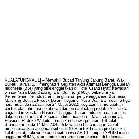
KUALATUNGKAL Lj – Mewakili Bupati Tanjung Jabung Barat, Wakil
Bupati Hairan, S.H menghadiri Kegiatan Aksi Afirmasi Bangga Buatan
Indonesia (BBI) yang diselenggarakan di Hotel Grand Hyatt Kawasan
wisata Nusa Dua, Badung, Bali. Jum’at (24/03). Sebelumnya,
Kementerian Perindustrian menginisiasi penyelenggaraan Business
Matching Belanja Produk Dalam Negeri di Nusa Dua, Bali selama tiga
hari, mulai dari 22 sampai 24 Maret 2022. Kegiatan ini merupakan
bentuk aksi afirmasi pembelian dan pemanfaatan produk lokal, serta
bagian dari Gerakan Nasional Bangga Buatan Indonesia dan bentuk
dukungan pemerintah kepada industri nasional. Dalam arahannya,
Presiden RI Joko Widodo sampaikan bahwa gerakan BBI telah
diluncurkan pada 14 Mei 2020. Jokowi juga himbau agar Daerah
mengalokasikan anggaran sebesar 40 % untuk belanja produk lokal.
Lebih lanjut, Jokowi berpendapat bahwa APBN maupun APBD hingga
anggaran BUMN, bisa memicu pertumbuhan ekonomi di Indonesia