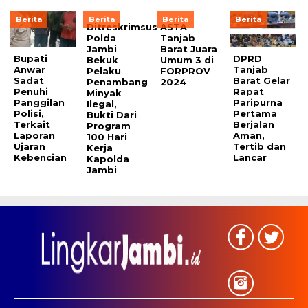
Berita
Berita
Berita
Berita
Ditreskrimsus
ASTA
Polda
Tanjab
Jambi
Barat Juara
Bupati
DPRD
Bekuk
Umum 3 di
Anwar
Tanjab
Pelaku
FORPROV
Sadat
Barat Gelar
Penambang
2024
Penuhi
Rapat
Minyak
Panggilan
Paripurna
Ilegal,
Polisi,
Pertama
Bukti Dari
Terkait
Berjalan
Program
Laporan
Aman,
100 Hari
Ujaran
Tertib dan
Kerja
Kebencian
Lancar
Kapolda
Jambi