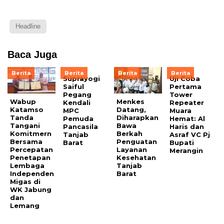
Headline
Baca Juga
Berita
Berita
Berita
Berita
Suprayogi
Uji Coba
Saiful
Pertama
Pegang
Tower
Wabup
Menkes
Kendali
Repeater
Katamso
Datang,
MPC
Muara
Tanda
Diharapkan
Pemuda
Hemat: Al
Tangani
Bawa
Pancasila
Haris dan
Komitmern
Berkah
Tanjab
Asraf VC Pj
Bersama
Penguatan
Barat
Bupati
Percepatan
Layanan
Merangin
Penetapan
Kesehatan
Lembaga
Tanjab
Independen
Barat
Migas di
WK Jabung
dan
Lemang