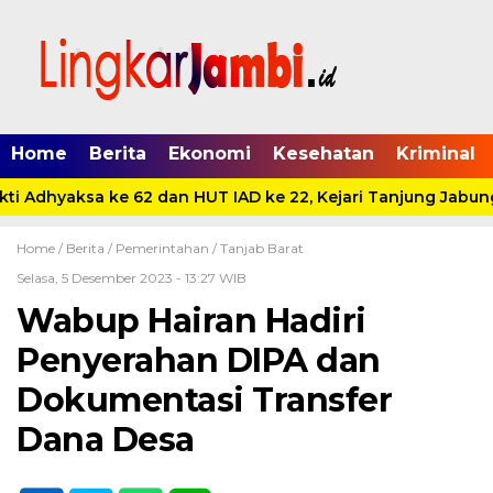
Home
Berita
Ekonomi
Kesehatan
Kriminal
ti Adhyaksa ke 62 dan HUT IAD ke 22, Kejari Tanjung Jabung
Home /
Berita
/
Pemerintahan
/
Tanjab Barat
Selasa, 5 Desember 2023 - 13:27 WIB
Wabup Hairan Hadiri
Penyerahan DIPA dan
Dokumentasi Transfer
Dana Desa