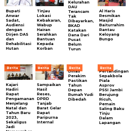
Kelurahan
DAU
Bupati
Tinjau
Al Haris
Terancam
Anwar
Lokasi
Resmikan
Tak
Sadat,
Kebakaran,
Masjid
Dibayarkan,
Audiensi
Wabup
Baiturrahim
BKAD
dengan
Hairan
Rantau
Katakan
Dirjen DAS
Serahkan
Keloyang
Dana Dari
dan
Bantuan
Bungo
Pusat
Rehabilitasi
Kepada
Belum
Hutan
Korban
Turun
Berita
Berita
Berita
Berita
Dinas
Pertandingan
Perakim
Sepakbola
Pastikan
Piala
Kajari
Sampaikan
Tahun
Asprov
Hadiri
Hasil
Depan
PSSI Jambi
Rapat
Reses,
Rumah Yudi
Berujung
Pengamanan
DPRD
Dibedah
Ricuh,
Menjelang
Tanjab
Pemain
Natal dan
Barat Gelar
Saling Baku
Tahun Baru
Rapat
Tinju
2023,
Paripurna
Dalam
Sekaligus
Internal
Lapangan
Jadi