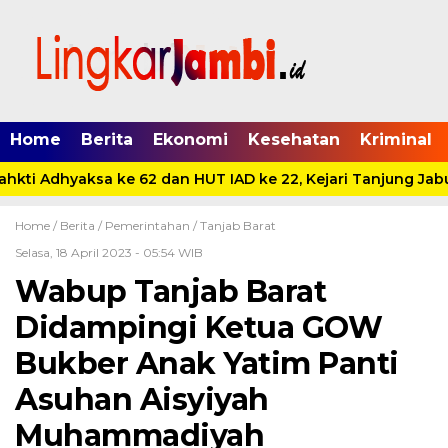
Home
Berita
Ekonomi
Kesehatan
Kriminal
hkti Adhyaksa ke 62 dan HUT IAD ke 22, Kejari Tanjung Jabu
Home /
Berita
/
Pemerintahan
/
Tanjab Barat
Selasa, 18 April 2023 - 05:54 WIB
Wabup Tanjab Barat
Didampingi Ketua GOW
Bukber Anak Yatim Panti
Asuhan Aisyiyah
Muhammadiyah