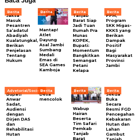
Baca Juga
Berita
Berita
Berita
Berita
Jaksa
Tanjab
PPM,
Masuk
Barat Siap
Program
Pesantren
Jadi Tuan
SKK Migas-
Mantap!
Sa’adatul
Rumah Pra
KKKS yang
Atlet
Abadiyah
Munas
Berikan
Dayung
Kualatungkal,
KOPEK,
Dampak
Asal Jambi
Berikan
Bupati:
Positif
Sumbang
Penjelasan
Momentum
Bagi
Medali
Tentang
Bangkitkan
Masyarakat
Emas di
Hukum
Semangat
Provinsi
SEA Games
Petani
Jambi
Kamboja
Kelapa
Advetorial/Society
Berita
Berita
Berita
Bupati
Desa
Sekda
Anwar
mencolok
Buka
Sadat,
Secara
Wabup
Audiensi
Resmi FGD
Hairan
dengan
Pencegahan
Beserta
Dirjen DAS
Kebakaran
Tim Safari
dan
Hutan dan
Pemkab
Rehabilitasi
Lahan
Tanjab
Hutan
Gambut
Barat
Tanjab