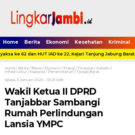
Home
Berita
Ekonomi
Kesehatan
Kriminal
aksa ke 62 dan HUT IAD ke 22, Kejari Tanjung Jabung Barat 
Home /
Berita
/
Bisnis
/
Ekonomi
/
Energi
/
Finansial
/
Industri
/
Infrastruktur
/
Nasional
/
Pemerintahan
/
Tanjab Barat
Selasa, 3 Januari 2023 - 05:21 WIB
Wakil Ketua II DPRD
Tanjabbar Sambangi
Rumah Perlindungan
Lansia YMPC