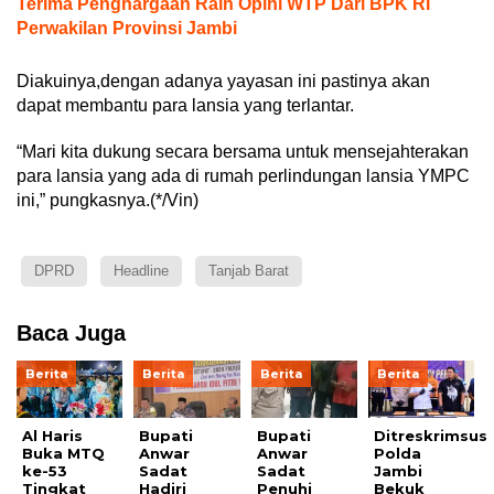
Terima Penghargaan Raih Opini WTP Dari BPK RI
Perwakilan Provinsi Jambi
Diakuinya,dengan adanya yayasan ini pastinya akan
dapat membantu para lansia yang terlantar.
“Mari kita dukung secara bersama untuk mensejahterakan
para lansia yang ada di rumah perlindungan lansia YMPC
ini,” pungkasnya.(*/Vin)
DPRD
Headline
Tanjab Barat
Baca Juga
Berita
Berita
Berita
Berita
Al Haris
Bupati
Bupati
Ditreskrimsus
Buka MTQ
Anwar
Anwar
Polda
ke-53
Sadat
Sadat
Jambi
Tingkat
Hadiri
Penuhi
Bekuk