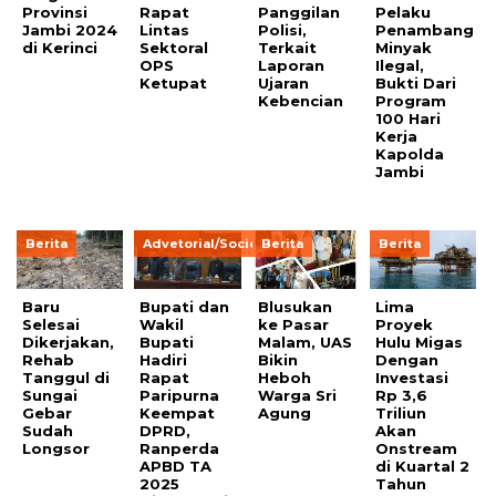
Provinsi
Rapat
Panggilan
Pelaku
Jambi 2024
Lintas
Polisi,
Penambang
di Kerinci
Sektoral
Terkait
Minyak
OPS
Laporan
Ilegal,
Ketupat
Ujaran
Bukti Dari
Kebencian
Program
100 Hari
Kerja
Kapolda
Jambi
Berita
Advetorial/Society
Berita
Berita
Baru
Bupati dan
Blusukan
Lima
Selesai
Wakil
ke Pasar
Proyek
Dikerjakan,
Bupati
Malam, UAS
Hulu Migas
Rehab
Hadiri
Bikin
Dengan
Tanggul di
Rapat
Heboh
Investasi
Sungai
Paripurna
Warga Sri
Rp 3,6
Gebar
Keempat
Agung
Triliun
Sudah
DPRD,
Akan
Longsor
Ranperda
Onstream
APBD TA
di Kuartal 2
2025
Tahun