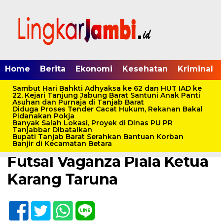
Home
Berita
Ekonomi
Kesehatan
Kriminal
Sambut Hari Bahkti Adhyaksa ke 62 dan HUT IAD ke
22, Kejari Tanjung Jabung Barat Santuni Anak Panti
Asuhan dan Purnaja di Tanjab Barat
Diduga Proses Tender Cacat Hukum, Rekanan Bakal
Home /
Berita
/
Olahraga
/
Pemerintahan
/
Tanjab Barat
Pidanakan Pokja
Banyak Salah Lokasi, Proyek di Dinas PU PR
Sabtu, 3 Februari 2024 - 07:34 WIB
Tanjabbar Dibatalkan
Bupati Tanjab Barat Serahkan Bantuan Korban
40 Team Berlaga di SMSI
Banjir di Kecamatan Betara
Futsal Vaganza Piala Ketua
Karang Taruna