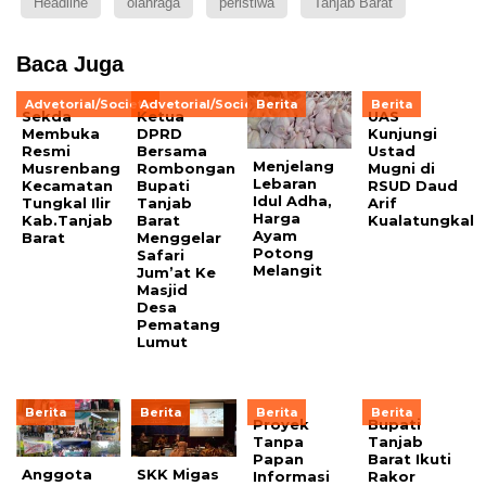
Headline
olahraga
peristiwa
Tanjab Barat
Baca Juga
Advetorial/Society
Advetorial/Society
Berita
Berita
Sekda
Ketua
UAS
Membuka
DPRD
Kunjungi
Resmi
Bersama
Ustad
Menjelang
Musrenbang
Rombongan
Mugni di
Lebaran
Kecamatan
Bupati
RSUD Daud
Idul Adha,
Tungkal Ilir
Tanjab
Arif
Harga
Kab.Tanjab
Barat
Kualatungkal
Ayam
Barat
Menggelar
Potong
Safari
Melangit
Jum’at Ke
Masjid
Desa
Pematang
Lumut
Berita
Berita
Berita
Berita
Proyek
Bupati
Tanpa
Tanjab
Papan
Barat Ikuti
Anggota
SKK Migas
Informasi
Rakor