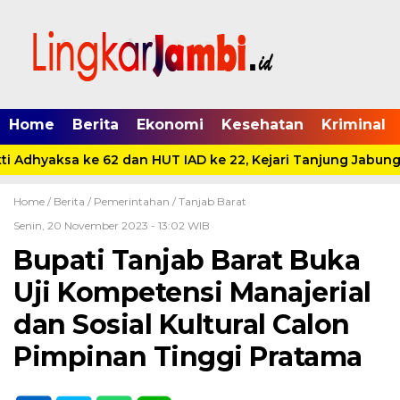
Home
Berita
Ekonomi
Kesehatan
Kriminal
i Adhyaksa ke 62 dan HUT IAD ke 22, Kejari Tanjung Jabung 
Home /
Berita
/
Pemerintahan
/
Tanjab Barat
Senin, 20 November 2023 - 13:02 WIB
Bupati Tanjab Barat Buka
Uji Kompetensi Manajerial
dan Sosial Kultural Calon
Pimpinan Tinggi Pratama