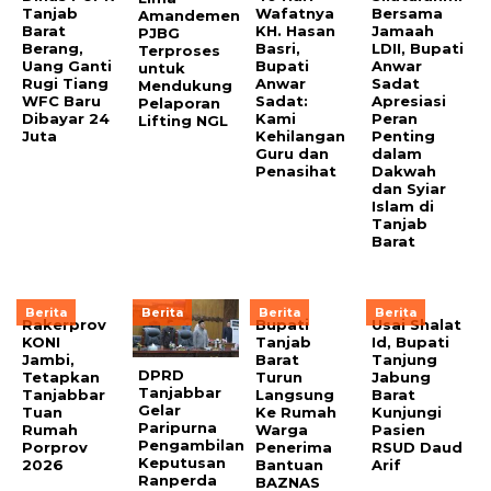
Tanjab
Wafatnya
Bersama
Amandemen
Barat
KH. Hasan
Jamaah
PJBG
Berang,
Basri,
LDII, Bupati
Terproses
Uang Ganti
Bupati
Anwar
untuk
Rugi Tiang
Anwar
Sadat
Mendukung
WFC Baru
Sadat:
Apresiasi
Pelaporan
Dibayar 24
Kami
Peran
Lifting NGL
Juta
Kehilangan
Penting
Guru dan
dalam
Penasihat
Dakwah
dan Syiar
Islam di
Tanjab
Barat
Berita
Berita
Berita
Berita
Rakerprov
Bupati
Usai Shalat
KONI
Tanjab
Id, Bupati
Jambi,
Barat
Tanjung
DPRD
Tetapkan
Turun
Jabung
Tanjabbar
Tanjabbar
Langsung
Barat
Gelar
Tuan
Ke Rumah
Kunjungi
Paripurna
Rumah
Warga
Pasien
Pengambilan
Porprov
Penerima
RSUD Daud
Keputusan
2026
Bantuan
Arif
Ranperda
BAZNAS