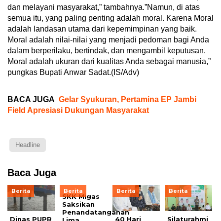
dan melayani masyarakat,” tambahnya.”Namun, di atas
semua itu, yang paling penting adalah moral. Karena Moral
adalah landasan utama dari kepemimpinan yang baik.
Moral adalah nilai-nilai yang menjadi pedoman bagi Anda
dalam berperilaku, bertindak, dan mengambil keputusan.
Moral adalah ukuran dari kualitas Anda sebagai manusia,”
pungkas Bupati Anwar Sadat.(IS/Adv)
BACA JUGA
Gelar Syukuran, Pertamina EP Jambi
Field Apresiasi Dukungan Masyarakat
Headline
Baca Juga
Berita
Berita
Berita
Berita
SKK Migas
Saksikan
Penandatanganan
Dinas PUPR
40 Hari
Silaturahmi
Lima