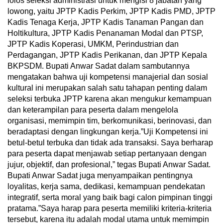
lolos seleksi administrasi untuk mengisi 8 jabatan yang
lowong, yaitu JPTP Kadis Perkim, JPTP Kadis PMD, JPTP
Kadis Tenaga Kerja, JPTP Kadis Tanaman Pangan dan
Holtikultura, JPTP Kadis Penanaman Modal dan PTSP,
JPTP Kadis Koperasi, UMKM, Perindustrian dan
Perdagangan, JPTP Kadis Perikanan, dan JPTP Kepala
BKPSDM. Bupati Anwar Sadat dalam sambutannya
mengatakan bahwa uji kompetensi manajerial dan sosial
kultural ini merupakan salah satu tahapan penting dalam
seleksi terbuka JPTP karena akan mengukur kemampuan
dan keterampilan para peserta dalam mengelola
organisasi, memimpin tim, berkomunikasi, berinovasi, dan
beradaptasi dengan lingkungan kerja.”Uji Kompetensi ini
betul-betul terbuka dan tidak ada transaksi. Saya berharap
para peserta dapat menjawab setiap pertanyaan dengan
jujur, objektif, dan profesional,” tegas Bupati Anwar Sadat.
Bupati Anwar Sadat juga menyampaikan pentingnya
loyalitas, kerja sama, dedikasi, kemampuan pendekatan
integratif, serta moral yang baik bagi calon pimpinan tinggi
pratama.”Saya harap para peserta memiliki kriteria-kriteria
tersebut, karena itu adalah modal utama untuk memimpin