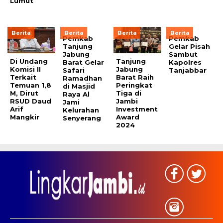
Lumut
Berita
Berita
Berita
Berita
Pemkab
Pemkab
Tanjung
Gelar Pisah
Jabung
Sambut
Di Undang
Tanjung
Barat Gelar
Kapolres
Komisi II
Jabung
Safari
Tanjabbar
Terkait
Barat Raih
Ramadhan
Temuan 1,8
Peringkat
di Masjid
M, Dirut
Tiga di
Raya Al
RSUD Daud
Jambi
Jami
Arif
Investment
Kelurahan
Mangkir
Award
Senyerang
2024