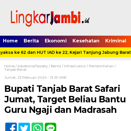
Home
Berita
Ekonomi
Kesehatan
Kriminal
aksa ke 62 dan HUT IAD ke 22, Kejari Tanjung Jabung Barat 
Home /
Advetorial/Society
/
Berita
/
Infrastruktur
/
Pemerintahan
/
Tanjab Barat
Jumat, 23 Februari 2024 - 13:29 WIB
Bupati Tanjab Barat Safari
Jumat, Target Beliau Bantu
Guru Ngaji dan Madrasah