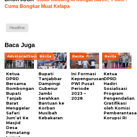
Cuma Bongkar Muat Kelapa
Headline
Baca Juga
Advetorial/Society
Berita
Berita
Berita
Ketua
Bupati
Ini Formasi
Ketua
DPRD
Tanjabbar
Kepengurusan
DPRD
Bersama
Dampingi
PWI Pusat
Hadiri
Rombongan
Gubenur
Periode
Sosialisasi
Bupati
Jambi
2023 –
Program
Tanjab
Serahkan
2028
Pengendalian
Barat
Bantuan ke
Gratifikasi
Menggelar
Korban
oleh Komisi
Safari
Musibah
Pemberantasa
Jum’at Ke
Kebakaran
Korupsi RI
Masjid
Desa
Pematang