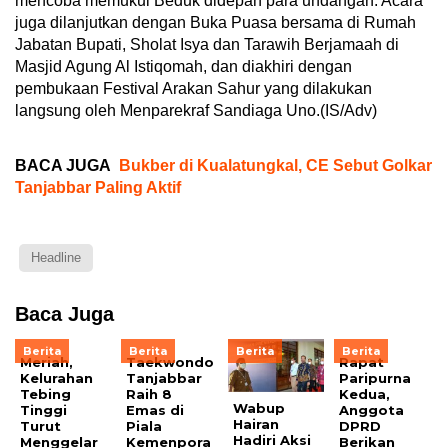
mencoba memukul Beduk didepan para undangan. Acara
juga dilanjutkan dengan Buka Puasa bersama di Rumah
Jabatan Bupati, Sholat Isya dan Tarawih Berjamaah di
Masjid Agung Al Istiqomah, dan diakhiri dengan
pembukaan Festival Arakan Sahur yang dilakukan
langsung oleh Menparekraf Sandiaga Uno.(IS/Adv)
BACA JUGA
Bukber di Kualatungkal, CE Sebut Golkar
Tanjabbar Paling Aktif
Headline
Baca Juga
Berita
Berita
Berita
Berita
Meriah,
Taekwondo
Rapat
Kelurahan
Tanjabbar
Paripurna
Tebing
Raih 8
Kedua,
Wabup
Tinggi
Emas di
Anggota
Hairan
Turut
Piala
DPRD
Hadiri Aksi
Menggelar
Kemenpora
Berikan