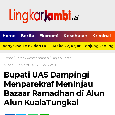
Home
Berita
Ekonomi
Kesehatan
Kriminal
 Adhyaksa ke 62 dan HUT IAD ke 22, Kejari Tanjung Jabung B
Home /
Berita
/
Pemerintahan
/
Tanjab Barat
Minggu, 17 Maret 2024 - 14:28 WIB
Bupati UAS Dampingi
Menparekraf Meninjau
Bazaar Ramadhan di Alun
Alun KualaTungkal