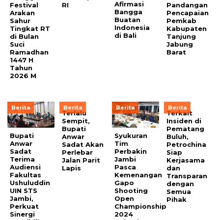
Afirmasi
Festival
RI
Pandangan
Bangga
Arakan
Pencapaian
Buatan
Sahur
Pemkab
Indonesia
Tingkat RT
Kabupaten
di Bali
di Bulan
Tanjung
Suci
Jabung
Ramadhan
Barat
1447 H
Tahun
2026 M
Berita
Berita
Berita
Berita
Terlalu
Terkait
Sempit,
Insiden di
Bupati
Pematang
Bupati
Syukuran
Anwar
Buluh,
Anwar
Tim
Sadat Akan
Petrochina
Sadat
Perbakin
Perlebar
Siap
Terima
Jambi
Jalan Parit
Kerjasama
Audiensi
Pasca
Lapis
dan
Fakultas
Kemenangan
Transparan
Ushuluddin
Gapo
dengan
UIN STS
Shooting
Semua
Jambi,
Open
Pihak
Perkuat
Championship
Sinergi
2024