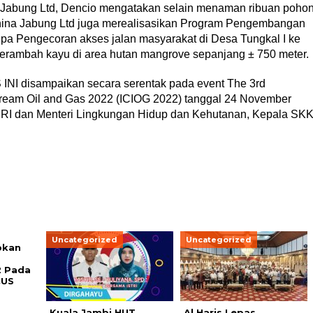
l Jabung Ltd, Dencio mengatakan selain menaman ribuan poho
na Jabung Ltd juga merealisasikan Program Pengembangan
upa Pengecoran akses jalan masyarakat di Desa Tungkal I ke
jerambah kayu di area hutan mangrove sepanjang ± 750 meter.
NI disampaikan secara serentak pada event The 3rd
tream Oil and Gas 2022 (ICIOG 2022) tanggal 24 November
en RI dan Menteri Lingkungan Hidup dan Kehutanan, Kepala SK
Uncategorized
Uncategorized
pkan
2 Pada
CUS
Kuala Jambi HUT
Al Haris Lepas