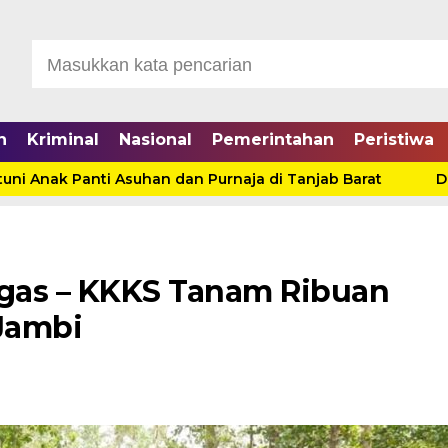
n
Kriminal
Nasional
Pemerintahan
Peristiwa
nak Panti Asuhan dan Purnaja di Tanjab Barat
Diduga 
gas – KKKS Tanam Ribuan
Jambi