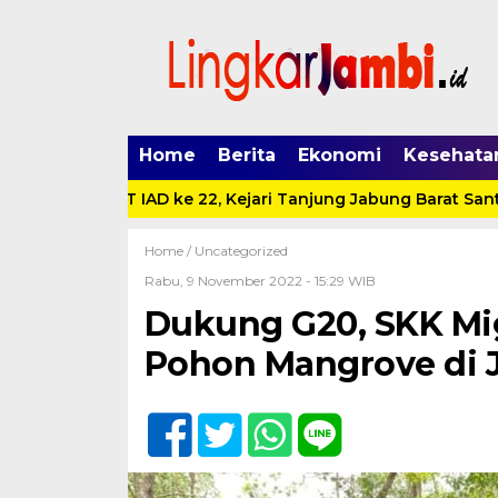
Home
Berita
Ekonomi
Kesehata
 dan HUT IAD ke 22, Kejari Tanjung Jabung Barat Santuni A
Home /
Uncategorized
Rabu, 9 November 2022 - 15:29 WIB
Dukung G20, SKK Mi
Pohon Mangrove di 