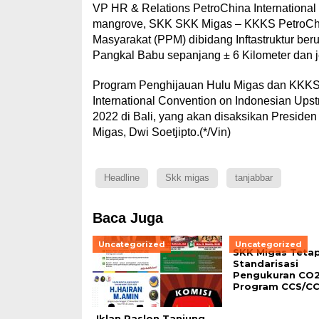
VP HR & Relations PetroChina Internationa
mangrove, SKK SKK Migas – KKKS PetroChi
Masyarakat (PPM) dibidang Inftastruktur ber
Pangkal Babu sepanjang ± 6 Kilometer dan 
Program Penghijauan Hulu Migas dan KKKS I
International Convention on Indonesian Ups
2022 di Bali, yang akan disaksikan Presid
Migas, Dwi Soetjipto.(*/Vin)
Headline
Skk migas
tanjabbar
Baca Juga
Uncategorized
Uncategorized
SKK Migas Teta
Standarisasi
Pengukuran CO
Program CCS/C
Iklan Paslon Tanjung