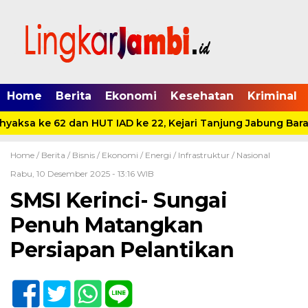
Home
Berita
Ekonomi
Kesehatan
Kriminal
aksa ke 62 dan HUT IAD ke 22, Kejari Tanjung Jabung Barat 
Home /
Berita
/
Bisnis
/
Ekonomi
/
Energi
/
Infrastruktur
/
Nasional
Rabu, 10 Desember 2025 - 13:16 WIB
SMSI Kerinci- Sungai
Penuh Matangkan
Persiapan Pelantikan