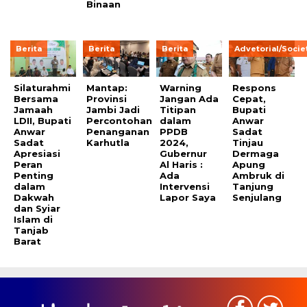
Binaan
Berita
Berita
Berita
Advetorial/Socie
Silaturahmi
Mantap:
Warning
Respons
Bersama
Provinsi
Jangan Ada
Cepat,
Jamaah
Jambi Jadi
Titipan
Bupati
LDII, Bupati
Percontohan
dalam
Anwar
Anwar
Penanganan
PPDB
Sadat
Sadat
Karhutla
2024,
Tinjau
Apresiasi
Gubernur
Dermaga
Peran
Al Haris :
Apung
Penting
Ada
Ambruk di
dalam
Intervensi
Tanjung
Dakwah
Lapor Saya
Senjulang
dan Syiar
Islam di
Tanjab
Barat