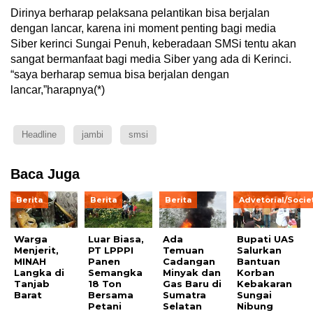
Dirinya berharap pelaksana pelantikan bisa berjalan
dengan lancar, karena ini moment penting bagi media
Siber kerinci Sungai Penuh, keberadaan SMSi tentu akan
sangat bermanfaat bagi media Siber yang ada di Kerinci.
“saya berharap semua bisa berjalan dengan
lancar,”harapnya(*)
Headline
jambi
smsi
Baca Juga
Berita
Berita
Berita
Advetorial/Socie
Warga
Luar Biasa,
Ada
Bupati UAS
Menjerit,
PT LPPPI
Temuan
Salurkan
MINAH
Panen
Cadangan
Bantuan
Langka di
Semangka
Minyak dan
Korban
Tanjab
18 Ton
Gas Baru di
Kebakaran
Barat
Bersama
Sumatra
Sungai
Petani
Selatan
Nibung