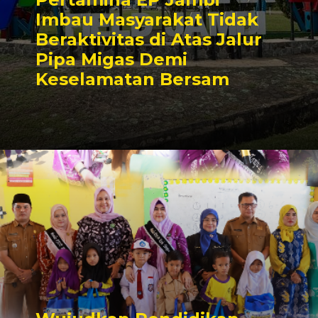
Imbau Masyarakat Tidak
Beraktivitas di Atas Jalur
Pipa Migas Demi
Keselamatan Bersam