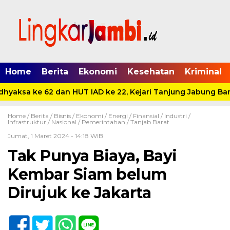
Home
Berita
Ekonomi
Kesehatan
Kriminal
hyaksa ke 62 dan HUT IAD ke 22, Kejari Tanjung Jabung Bara
Home /
Berita
/
Bisnis
/
Ekonomi
/
Energi
/
Finansial
/
Industri
/
Infrastruktur
/
Nasional
/
Pemerintahan
/
Tanjab Barat
Jumat, 1 Maret 2024 - 14:18 WIB
Tak Punya Biaya, Bayi
Kembar Siam belum
Dirujuk ke Jakarta