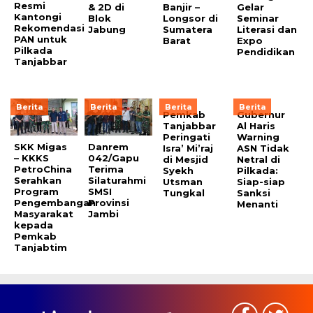
Resmi
& 2D di
Banjir –
Gelar
Kantongi
Blok
Longsor di
Seminar
Rekomendasi
Jabung
Sumatera
Literasi dan
PAN untuk
Barat
Expo
Pilkada
Pendidikan
Tanjabbar
Berita
Berita
Berita
Berita
Pemkab
Gubernur
Tanjabbar
Al Haris
Peringati
Warning
SKK Migas
Danrem
Isra’ Mi’raj
ASN Tidak
– KKKS
042/Gapu
di Mesjid
Netral di
PetroChina
Terima
Syekh
Pilkada:
Serahkan
Silaturahmi
Utsman
Siap-siap
Program
SMSI
Tungkal
Sanksi
Pengembangan
Provinsi
Menanti
Masyarakat
Jambi
kepada
Pemkab
Tanjabtim