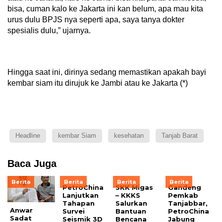
bisa, cuman kalo ke Jakarta ini kan belum, apa mau kita
urus dulu BPJS nya seperti apa, saya tanya dokter
spesialis dulu,” ujarnya.
Hingga saat ini, dirinya sedang memastikan apakah bayi
kembar siam itu dirujuk ke Jambi atau ke Jakarta (*)
Headline
kembar Siam
kesehatan
Tanjab Barat
Baca Juga
Berita
Berita
Berita
Berita
PetroChina
SKK Migas
Gandeng
Lanjutkan
– KKKS
Pemkab
Tahapan
Salurkan
Tanjabbar,
Anwar
Survei
Bantuan
PetroChina
Sadat
Seismik 3D
Bencana
Jabung