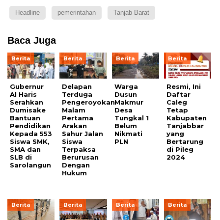
Headline
pemerintahan
Tanjab Barat
Baca Juga
Berita
Berita
Berita
Berita
Gubernur
Delapan
Warga
Resmi, Ini
Al Haris
Terduga
Dusun
Daftar
Serahkan
Pengeroyokan
Makmur
Caleg
Dumisake
Malam
Desa
Tetap
Bantuan
Pertama
Tungkal 1
Kabupaten
Pendidikan
Arakan
Belum
Tanjabbar
Kepada 553
Sahur Jalan
Nikmati
yang
Siswa SMK,
Siswa
PLN
Bertarung
SMA dan
Terpaksa
di Pileg
SLB di
Berurusan
2024
Sarolangun
Dengan
Hukum
Berita
Berita
Berita
Berita