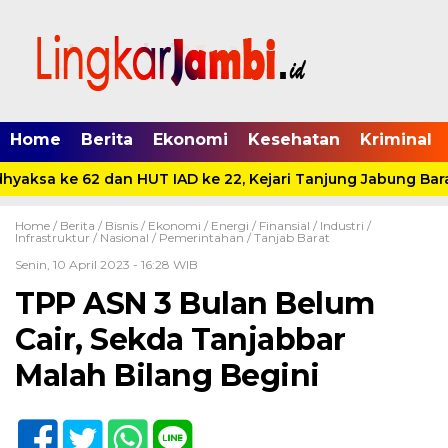
Home
Berita
Ekonomi
Kesehatan
Kriminal
yaksa ke 62 dan HUT IAD ke 22, Kejari Tanjung Jabung Barat
Home /
Berita
/
Bisnis
/
Ekonomi
/
Energi
/
Finansial
/
Industri
/
Infrastruktur
/
Nasional
/
Pemerintahan
/
Tanjab Barat
Senin, 10 April 2023 - 16:28 WIB
TPP ASN 3 Bulan Belum
Cair, Sekda Tanjabbar
Malah Bilang Begini