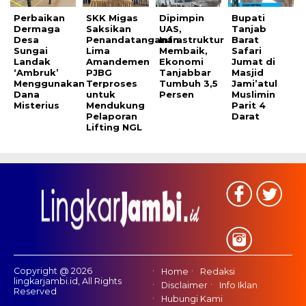
Perbaikan
SKK Migas
Dipimpin
Bupati
Dermaga
Saksikan
UAS,
Tanjab
Desa
Penandatanganan
Infrastruktur
Barat
Sungai
Lima
Membaik,
Safari
Landak
Amandemen
Ekonomi
Jumat di
‘Ambruk’
PJBG
Tanjabbar
Masjid
Menggunakan
Terproses
Tumbuh 3,5
Jami’atul
Dana
untuk
Persen
Muslimin
Misterius
Mendukung
Parit 4
Pelaporan
Darat
Lifting NGL
Copyright @ 2026
Home
Redaksi
lingkarjambi.id, All Rights
Disclaimer
Info Iklan
Reserved
Hubungi Kami