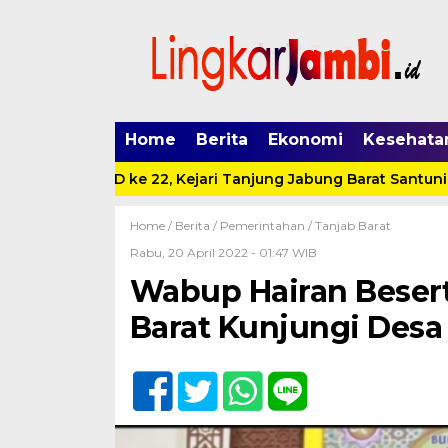
Home
Berita
Ekonomi
Kesehata
n HUT IAD ke 22, Kejari Tanjung Jabung Barat Santuni Anak 
Home /
Berita
/
Pemerintahan
/
Tanjab Barat
Rabu, 20 April 2022 - 01:47 WIB
Wabup Hairan Besert
Barat Kunjungi Des