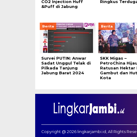
CO2 Injection Huff
Ringkus Terduga
&Puff di Jabung
Berita
Berita
Survei PUTIN: Anwar
SKK Migas –
Sadat Unggul Telak di
PetroChina Hija
Pilkada Tanjung
Ratusan Hektar
Jabung Barat 2024
Gambut dan Hu
Kota
Copyright @ 2026 lingkarjambi.id, All Rights Res