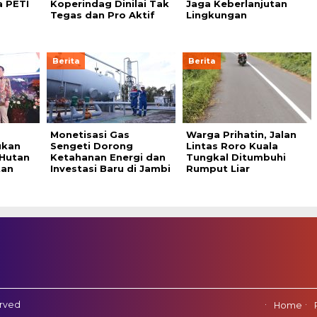
 PETI
Koperindag Dinilai Tak
Jaga Keberlanjutan
Tegas dan Pro Aktif
Lingkungan
Berita
Berita
Monetisasi Gas
Warga Prihatin, Jalan
ukan
Sengeti Dorong
Lintas Roro Kuala
 Hutan
Ketahanan Energi dan
Tungkal Ditumbuhi
tan
Investasi Baru di Jambi
Rumput Liar
erved
Home