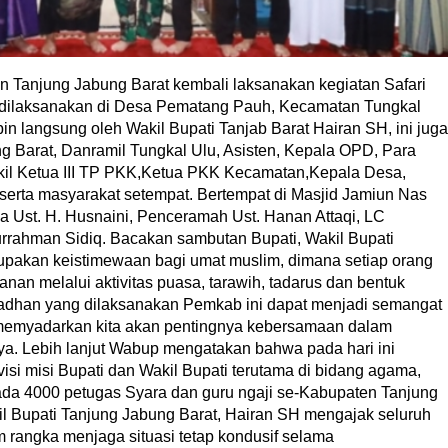
anjung Jabung Barat kembali laksanakan kegiatan Safari
 dilaksanakan di Desa Pematang Pauh, Kecamatan Tungkal
in langsung oleh Wakil Bupati Tanjab Barat Hairan SH, ini juga
ng Barat, Danramil Tungkal Ulu, Asisten, Kepala OPD, Para
il Ketua III TP PKK,Ketua PKK Kecamatan,Kepala Desa,
serta masyarakat setempat. Bertempat di Masjid Jamiun Nas
a Ust. H. Husnaini, Penceramah Ust. Hanan Attaqi, LC
urrahman Sidiq. Bacakan sambutan Bupati, Wakil Bupati
pakan keistimewaan bagi umat muslim, dimana setiap orang
an melalui aktivitas puasa, tarawih, tadarus dan bentuk
adhan yang dilaksanakan Pemkab ini dapat menjadi semangat
s memyadarkan kita akan pentingnya kebersamaan dalam
ya. Lebih lanjut Wabup mengatakan bahwa pada hari ini
visi misi Bupati dan Wakil Bupati terutama di bidang agama,
da 4000 petugas Syara dan guru ngaji se-Kabupaten Tanjung
l Bupati Tanjung Jabung Barat, Hairan SH mengajak seluruh
am rangka menjaga situasi tetap kondusif selama