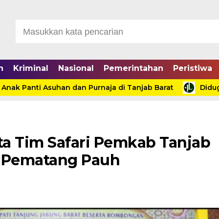
n
Kriminal
Nasional
Pemerintahan
Peristiwa
Panti Asuhan dan Purnaja di Tanjab Barat
Diduga Pro
a Tim Safari Pemkab Tanjab
a Pematang Pauh