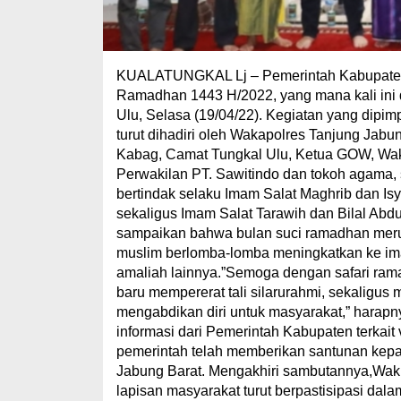
KUALATUNGKAL Lj – Pemerintah Kabupaten T
Ramadhan 1443 H/2022, yang mana kali ini
Ulu, Selasa (19/04/22). Kegiatan yang dipimp
turut dihadiri oleh Wakapolres Tanjung Jabu
Kabag, Camat Tungkal Ulu, Ketua GOW, Wak
Perwakilan PT. Sawitindo dan tokoh agama, 
bertindak selaku Imam Salat Maghrib dan Isy
sekaligus Imam Salat Tarawih dan Bilal Abd
sampaikan bahwa bulan suci ramadhan meru
muslim berlomba-lomba meningkatkan ke iman
amaliah lainnya.”Semoga dengan safari ram
baru mempererat tali silarurahmi, sekaligu
mengabdikan diri untuk masyarakat,” harapn
informasi dari Pemerintah Kabupaten terkait 
pemerintah telah memberikan santunan kepa
Jabung Barat. Mengakhiri sambutannya,Waki
lapisan masyarakat turut berpastisipasi dal