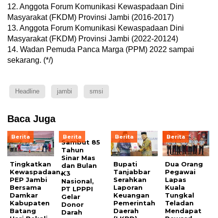
12. Anggota Forum Komunikasi Kewaspadaan Dini
Masyarakat (FKDM) Provinsi Jambi (2016-2017)
13. Anggota Forum Komunikasi Kewaspadaan Dini
Masyarakat (FKDM) Provinsi Jambi (2022-20124)
14. Wadan Pemuda Panca Marga (PPM) 2022 sampai
sekarang. (*/)
Headline
jambi
smsi
Baca Juga
Berita
Berita
Berita
Berita
Sambut 85
Tahun
Sinar Mas
Tingkatkan
Bupati
Dua Orang
dan Bulan
Kewaspadaan,
Tanjabbar
Pegawai
K3
PEP Jambi
Serahkan
Lapas
Nasional,
Bersama
Laporan
Kuala
PT LPPPI
Damkar
Keuangan
Tungkal
Gelar
Kabupaten
Pemerintah
Teladan
Donor
Batang
Daerah
Mendapat
Darah