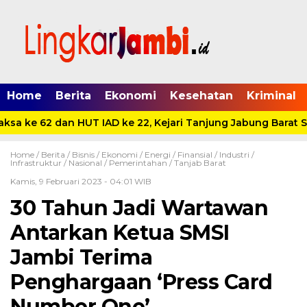
Home
Berita
Ekonomi
Kesehatan
Kriminal
a ke 62 dan HUT IAD ke 22, Kejari Tanjung Jabung Barat San
Home /
Berita
/
Bisnis
/
Ekonomi
/
Energi
/
Finansial
/
Industri
/
Infrastruktur
/
Nasional
/
Pemerintahan
/
Tanjab Barat
Kamis, 9 Februari 2023 - 04:01 WIB
30 Tahun Jadi Wartawan
Antarkan Ketua SMSI
Jambi Terima
Penghargaan ‘Press Card
Number One’