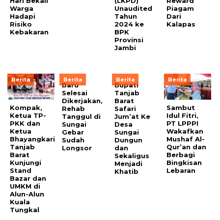
Hari Bekali
(LKPD)
Reward
Warga
Unaudited
Piagam
Hadapi
Tahun
Dari
Risiko
2024 ke
Kalapas
Kebakaran
BPK
Provinsi
Jambi
Berita
Berita
Berita
Berita
Baru
Bupati
Selesai
Tanjab
Dikerjakan,
Barat
Kompak,
Sambut
Rehab
Safari
Ketua TP-
Idul Fitri,
Tanggul di
Jum’at Ke
PKK dan
PT LPPPI
Sungai
Desa
Ketua
Wakafkan
Gebar
Sungai
Bhayangkari
Mushaf Al-
Sudah
Dungun
Tanjab
Qur’an dan
Longsor
dan
Barat
Berbagi
Sekaligus
Kunjungi
Bingkisan
Menjadi
Stand
Lebaran
Khatib
Bazar dan
UMKM di
Alun-Alun
Kuala
Tungkal