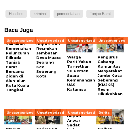
Headline
kriminal
pemerintahan
Tanjab Barat
Baca Juga
Uncategorized
Uncategorized
Uncategorized
Uncategorized
Saksikan
Bupati UAS
Kemeriahan
Resmikan
Peluncuran
Jembatan
Warga
Pengurus
Pilkada
Desa Muara
Parit Yakub
Cabang
Tanjab
Sebrang
Targetkan
Komunitas
Barat
Kec
90 Persen
Masyarakat
Bersama
Seberang
Suara
Jambi Kota
Zidan di
Kota
Kemenangan
Seberang
Alun-alun
UAS-
(KMJKS)
Kota Kuala
Katamso
Resmi
Tungkal
Dikukuhkan
Uncategorized
Uncategorized
Uncategorized
Berita
Bupati
Anwar
Sadat
Wabup
Terima SK
Golkar