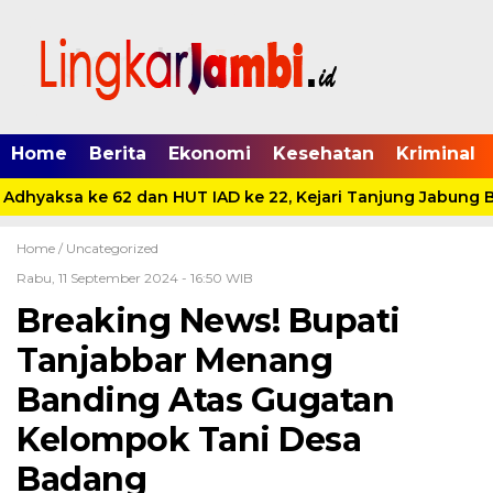
Home
Berita
Ekonomi
Kesehatan
Kriminal
Adhyaksa ke 62 dan HUT IAD ke 22, Kejari Tanjung Jabung Ba
Home /
Uncategorized
Rabu, 11 September 2024 - 16:50 WIB
Breaking News! Bupati
Tanjabbar Menang
Banding Atas Gugatan
Kelompok Tani Desa
Badang