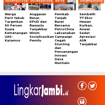
Uncategorized
Uncategorized
Berita
Uncategorized
Warga
Anggaran
Pemkab
Sembelih
Parit Yakub
Besar,
Tanjab
77 Ekor
Targetkan
KPUD dan
Barat
Hewan
90 Persen
Bawaslu
Bersama
Kurban,
Suara
Tanjabbar
PetroChina
Anwar
Kemenangan
Minim
Laksanakan
Sadat
UAS-
Sosialisasikan
Campaign
Apresiasi
Katamso
Pemilu
Cegah
ASN
Stunting
Tanjabbar
dan
Pencanangan
Inovasi
Desa
Muntialo