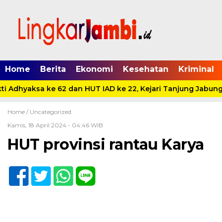
Home
Berita
Ekonomi
Kesehatan
Kriminal
i Adhyaksa ke 62 dan HUT IAD ke 22, Kejari Tanjung Jabung 
Home /
Uncategorized
Kamis, 18 April 2024 - 04:46 WIB
HUT provinsi rantau Karya