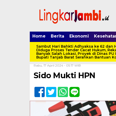
Home
Berita
Ekonomi
Kesehata
Sambut Hari Bahkti Adhyaksa ke 62 dan H
Diduga Proses Tender Cacat Hukum, Rek
Banyak Salah Lokasi, Proyek di Dinas PU
Bupati Tanjab Barat Serahkan Bantuan Ko
Home /
Uncategorized
Rabu, 17 April 2024 - 05:17 WIB
Sido Mukti HPN