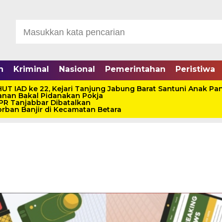
n
Kriminal
Nasional
Pemerintahan
Peristiwa
UT IAD ke 22, Kejari Tanjung Jabung Barat Santuni Anak Pan
anan Bakal Pidanakan Pokja
 PR Tanjabbar Dibatalkan
rban Banjir di Kecamatan Betara