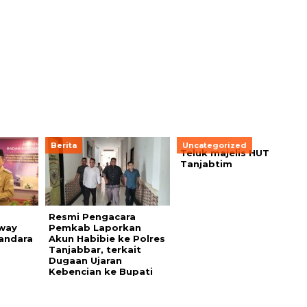
Berita
Uncategorized
Teluk majelis HUT
Tanjabtim
Resmi Pengacara
way
Pemkab Laporkan
andara
Akun Habibie ke Polres
Tanjabbar, terkait
Dugaan Ujaran
Kebencian ke Bupati