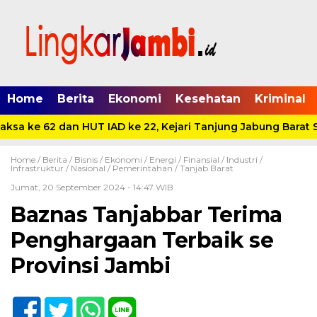
Home
Berita
Ekonomi
Kesehatan
Kriminal
sa ke 62 dan HUT IAD ke 22, Kejari Tanjung Jabung Barat Sa
Home /
Berita
/
Bisnis
/
Ekonomi
/
Energi
/
Finansial
/
Industri
/
Infrastruktur
/
Nasional
/
Pemerintahan
/
Tanjab Barat
Jumat, 20 September 2024 - 14:47 WIB
Baznas Tanjabbar Terima
Penghargaan Terbaik se
Provinsi Jambi