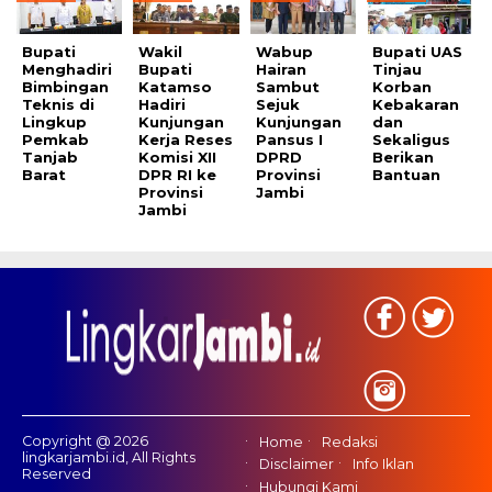
Bupati
Wakil
Wabup
Bupati UAS
Menghadiri
Bupati
Hairan
Tinjau
Bimbingan
Katamso
Sambut
Korban
Teknis di
Hadiri
Sejuk
Kebakaran
Lingkup
Kunjungan
Kunjungan
dan
Pemkab
Kerja Reses
Pansus I
Sekaligus
Tanjab
Komisi XII
DPRD
Berikan
Barat
DPR RI ke
Provinsi
Bantuan
Provinsi
Jambi
Jambi
Copyright @ 2026
Home
Redaksi
lingkarjambi.id, All Rights
Disclaimer
Info Iklan
Reserved
Hubungi Kami