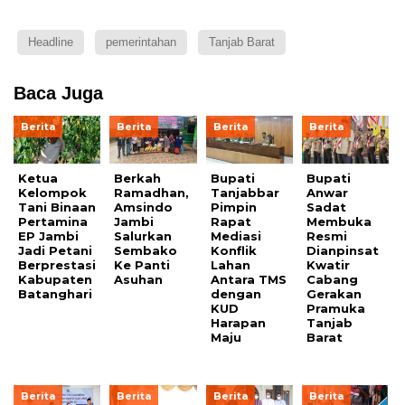
Headline
pemerintahan
Tanjab Barat
Baca Juga
Berita
Berita
Berita
Berita
Ketua
Berkah
Bupati
Bupati
Kelompok
Ramadhan,
Tanjabbar
Anwar
Tani Binaan
Amsindo
Pimpin
Sadat
Pertamina
Jambi
Rapat
Membuka
EP Jambi
Salurkan
Mediasi
Resmi
Jadi Petani
Sembako
Konflik
Dianpinsat
Berprestasi
Ke Panti
Lahan
Kwatir
Kabupaten
Asuhan
Antara TMS
Cabang
Batanghari
dengan
Gerakan
KUD
Pramuka
Harapan
Tanjab
Maju
Barat
Berita
Berita
Berita
Berita