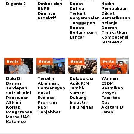
Diganti ?
Dinkes dan
Rapat
Hadiri
BNPB
Ketiga
Pembukaan
Diminta
Terkait
Diklat
Proaktif
Penyampaian
Pemeriksaan
Tanggapan
Belanja
Bupati
Daerah
Berlangsung
Tingkatkan
Lancar
Kompetensi
SDM APIP
Berita
Berita
Berita
Berita
Dulu Di
Terpilih
Kolaborasi
Wamen
Barisan
Aklamasi,
Apik FJM
ESDM
Terdepan
Hermansyah
Jambi-
Resmikan
Safrial, Kini
Bakal
Sumsel
Proyek
Pensiunan
Evaluasi
Dukung
Fasilitas
ASN ini
Program
Industri
Gas
Korlap
PBSI
Hulu Migas
Akatara Di
Pengerahan
Tanjabbar
Jambi
Massa UAS-
Katamso