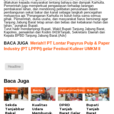
dilakukan kepada masyarakat tentang bahaya dan dampak Karhutla.
Pemerintah juga memperkuat pengawasan terhadap larangan
pembakaran lahan, dan mendorong pelibatan perusahaan dalam
pembangunan sekat bakar dan kanal sebagai langkah pencegahan
meluasnya api.“Penanganan Karhutla ini butuh kerja sama semua
pihak. Pemerintah, dunia usaha, dan masyarakat harus bersinergi agar
Tanjung Jabung Barat tetap aman dan bebas dari kebakaran hutan dan
lahan,” pungkas Bupati.
Turut hadir mendampingi Bupati, Wakil Bupati Tanjung Jabung Barat,
Kapolres, perwakilan dari Kodim 0419/Tanjab, Sekretaris Daerah dan
Kepala BPBD Tanjung Jabung Barat.(Adv)
BACA JUGA
Meriah!! PT Lontar Papyrus Pulp & Paper
Industry (PT LPPPI) gelar Festival Kuliner UMKM II
Headline
Baca Juga
Berita
Berita
Advetorial/Society
Berita
Sekda
Kualitas
DPRD
Bupati
Tanjabbar
Udara
Tanjab
Tanjab
Bakal
Memburuk,
Barat Gelar
Barat