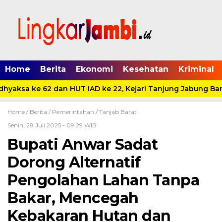
Home
Berita
Ekonomi
Kesehatan
Kriminal
hyaksa ke 62 dan HUT IAD ke 22, Kejari Tanjung Jabung Bara
Home /
Berita
/
Pemerintahan
/
Tanjab Barat
Senin, 28 Juli 2025 - 09:29 WIB
Bupati Anwar Sadat
Dorong Alternatif
Pengolahan Lahan Tanpa
Bakar, Mencegah
Kebakaran Hutan dan