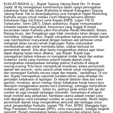
KUALATUNGKAL Lj – Bupati Tanjung Jabung Barat Drs. H. Anwar
Sadat, M.Ag menegaskan komitmennya dalam upaya pencegahan
kebakaran hutan dan lahan (Karhutla) di wilayah Kabupaten Tanjung
Jabung Barat. Hal ini disampaikannya usai mengikuti Rapat Monitoring
Karhutla secara virtual melalui Zoom Meeting bersama Menteri
Kehutanan Raja Juli Antoni serta Kepala BNPB, Letjen TNI Dr.
Suharyanto. Senin (28/7). Dalam arahannya, Bupati menyampaikan
imbauan kepada masyarakat, khususnya yang tinggal di empat
kecamatan rawan Karhutla yakni Kecamatan Renah Mendaluh, Betara,
Batang Asam, dan Pengabuan agar tidak membuka lahan dengan cara
membakar. Sebagai solusi, Bupati sampaikan bahwa pemerintah daerah
siap memfasilitasi masyarakat dengan bantuan alat pertanian untuk
mengolah lahan secara ramah lingkungan.“Kalau masyarakat
membutuhkan alat untuk membuka lahan, silakan bersurat ke
pemerintah daerah. Kita akan bantu mengarahkan alatnya agar lahan
dapat digarap tanpa harus dibakar,” ujar Bupati. Bupati juga
menegaskan bahwa imbauan ini merupakan tindak lanjut dari arahan
Gubernur Jambi yang meminta seluruh kepala daerah untuk
meningkatkan kewaspadaan terhadap potensi Karhutla di wilayah
masing-masing.“Kita terus memperkuat koordinasi antara pemerintah
daerah dan provinsi, serta seluruh pihak terkait untuk mengantisipasi
dan menangani Karhutla secara cepat dan terpadu,” tambahnya. Di sisi
lain, Bupati memaparkan sejumlah kendala teknis yang dihadapi tim
pemadam kebakaran di lapangan. Di wilayah dataran rawa dan semi
gambut, misalnya, akses menuju lokasi kebakaran kerap hanya bisa
ditempuh menggunakan perahu kecil (ketinting), sehingga menyulitkan
mobilisasi alat pemadam. Selain itu, jauhnya jarak antara titik api dan
sumber air juga menjadi tantangan tersendiri. Sementara di wilayah
tanah mineral atau perbukitan, hambatan utama adalah medan yang
sulit dijangkau serta ketiadaan sumber air yang memadai. Meski begitu,
pemerintah daerah tetap mengerahkan personel dari berbagai unsur
untuk pengendalian Karhutla, seperti TNI, Polri, BPBD, Manggala Agni,
Regu Pemadam Perusahaan (RPK), serta masyarakat. Sebagai langkah
preventif, Bupati mengatakan bahwa sosialisasi dan edukasi terus