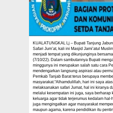
KUALATUNGKAL Lj – Bupati Tanjung Jabung 
Safari Jum’at, kali ini Masjid Jami’atul Musl
menjadi tempat yang dikunjunginya bersama
(7/10/22). Dalam sambutannya Bupati mengata
minggunya ini merupakan salah satu cara Pe
mendengarkan langsung aspirasi atau perma
Pemkab Tanjab Barat terus berupaya membe
masyarakat.“Alhamdulillah, hari ini saya a
melaksanakan safari Jumat, hal ini kiranya 
melalui kesempatan ini juga, saya berhara
keluarga agar tidak terjerumus kedalam hal-
juga mengingatkan agar masyarakat memper
maupun agama, karena pendidikan itu penting