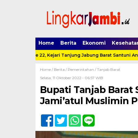
Home
Berita
Ekonomi
Kesehata
T IAD ke 22, Kejari Tanjung Jabung Barat Santuni Anak Pant
Home /
Berita
/
Pemerintahan
/
Tanjab Barat
Selasa, 11 Oktober 2022 - 06:57 WIB
Bupati Tanjab Barat 
Jami’atul Muslimin P