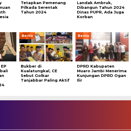
y
Tetapkan Pemenang
Landak Ambruk,
muan
Pilkada Serentak
Dibangun Tahun 2024
uth
Tahun 2024
Dinas PUPR, Ada Juga
esia
Korban
Berita
Berita
 EP
Bukber di
DPRD Kabupaten
bali
Kualatungkal, CE
Muaro Jambi Menerima
an
Sebut Golkar
Kunjungan DPRD Ogan
Tanjabbar Paling Aktif
Ilir
24