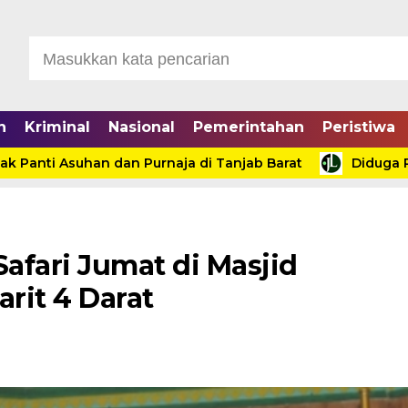
n
Kriminal
Nasional
Pemerintahan
Peristiwa
i Asuhan dan Purnaja di Tanjab Barat
Diduga Proses
Safari Jumat di Masjid
arit 4 Darat