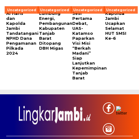
Uncategorized
Uncategorized
Uncategorized
Uncategorized
Al Haris
Lumbung
Sesi
Kapolda
dan
Energi,
Pertama
Jambi
Kapolda
Pembangunan
Debat,
Ucapkan
Jambi
Kabupaten
UAS-
Selamat
Tandatangani
Tanjab
Katamso
HUT SMSI
NPHD Dana
Barat
Paparkan
Ke-6
Pengamanan
Ditopang
Visi Misi
Pilkada
DBH Migas
“Berkah
2024
Madani”
Siap
Lanjutkan
Kepemimpinan
Tanjab
Barat