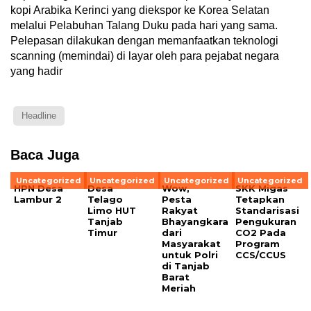
kopi Arabika Kerinci yang diekspor ke Korea Selatan
melalui Pelabuhan Talang Duku pada hari yang sama.
Pelepasan dilakukan dengan memanfaatkan teknologi
scanning (memindai) di layar oleh para pejabat negara
yang hadir
Headline
Baca Juga
Uncategorized
Uncategorized
Uncategorized
Uncategorized
HPN Desa
Desa
Wow,
SKK Migas
Lambur 2
Telago
Pesta
Tetapkan
Limo HUT
Rakyat
Standarisasi
Tanjab
Bhayangkara
Pengukuran
Timur
dari
CO2 Pada
Masyarakat
Program
untuk Polri
CCS/CCUS
di Tanjab
Barat
Meriah