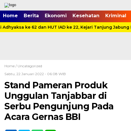
Home
Berita
Ekonomi
Kesehatan
Kriminal
Adhyaksa ke 62 dan HUT IAD ke 22, Kejari Tanjung Jabung B
Home /
Uncategorized
Sabtu, 22 Januari 2022 - 06:08 WIB
Stand Pameran Produk
Unggulan Tanjabbar di
Serbu Pengunjung Pada
Acara Gernas BBI