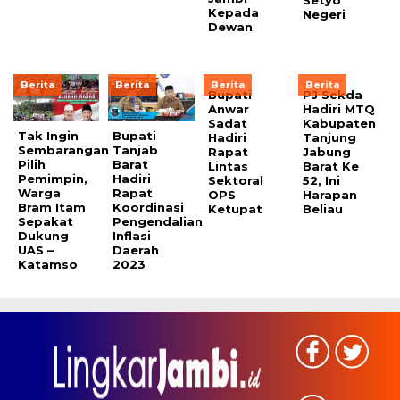
Kepada
Negeri
Dewan
Berita
Berita
Berita
Berita
Bupati
PJ Sekda
Anwar
Hadiri MTQ
Sadat
Kabupaten
Tak Ingin
Bupati
Hadiri
Tanjung
Sembarangan
Tanjab
Rapat
Jabung
Pilih
Barat
Lintas
Barat Ke
Pemimpin,
Hadiri
Sektoral
52, Ini
Warga
Rapat
OPS
Harapan
Bram Itam
Koordinasi
Ketupat
Beliau
Sepakat
Pengendalian
Dukung
Inflasi
UAS –
Daerah
Katamso
2023