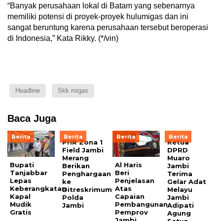
“Banyak perusahaan lokal di Batam yang sebenarnya
memiliki potensi di proyek-proyek hulumigas dan ini
sangat beruntung karena perusahaan tersebut beroperasi
di Indonesia,” Kata Rikky. (*/vin)
Headline
Skk migas
Baca Juga
Berita
Berita
Berita
Berita
PHR Zona 1
Ketua
Field Jambi
DPRD
Merang
Muaro
Bupati
Al Haris
Berikan
Jambi
Tanjabbar
Beri
Penghargaan
Terima
Lepas
Penjelasan
ke
Gelar Adat
Keberangkatan
Atas
Ditreskrimum
Melayu
Kapal
Capaian
Polda
Jambi
Mudik
Pembangunan
Jambi
Adipati
Gratis
Pemprov
Agung
Jambi
Setyo