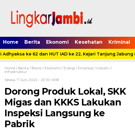
Home
Berita
Ekonomi
Kesehatan
Kriminal
Adhyaksa ke 62 dan HUT IAD ke 22, Kejari Tanjung Jabung B
Home /
Berita
/
Bisnis
/
Ekonomi
/
Energi
/
Finansial
/
Industri
/
Infrastruktur
Selasa, 7 Juni 2022 - 23:30 WIB
Dorong Produk Lokal, SKK
Migas dan KKKS Lakukan
Inspeksi Langsung ke
Pabrik