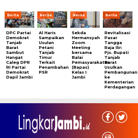
Berita
Berita
Berita
Berita
DPC Partai
Al Haris
Sekda
Revitalisasi
Demokrat
Sampaikan
Hermansyah
Pasar
Tanjab
Usulan
Zoom
Tangga
Barat
Petani
Meeting
Raja Ilir:
Sambut
Tanjab
bersama
Pjs. Bupati
Hangat
Timur
Balai
Tanjab
Caleg DPR
Terkait
Pemasyarakatan
Barat
RI Partai
Penambahan
(Bapas)
Usulkan
Demokrat
PSR
Kelas I
Pembangunan
Dapil Jambi
Jambi
ke
Kementerian
Perdagangan