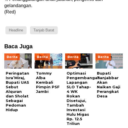
gelandangan.
(Red)
Headline
Tanjab Barat
Baca Juga
Berita
Berita
Berita
Berita
Peringatan
Tommy
Optimasi
Bupati
Isra’Miraj,
Alba
Pengembangan
Tanjabbar
Bupati UAS
Kembali
Lapangan
Akan
Sebut
Pimpin PSF
SLO Tahap-
Naikan Gaji
Alquran
Jambi
4 WK
Perangkat
dan Sholat
Rokan
Desa
Sebagai
Disetujui,
Pedoman
Tambah
Hidup
Investasi
Hulu Migas
Rp. 12.5
Triliun