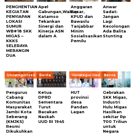
PENGHENTIAN
Apel
Anggaran
Anwar
KEGIATAN
Gabungan,Wabup
Besar,
Sadat:
PENYIAPAN
Katamso
KPUD dan
Jangan
LOKASI
Tekankan
Bawaslu
Lagi
SUMUR
Sinergi dan
Tanjabbar
Kecolongan
WB#18 SKK
Kinerja ASN
Minim
Ada Balita
MIGAS –
dalam A
Sosialisasikan
Stunting
KKKS
Pemilu
SELERAYA
MERANGIN
DUA
Uncategorized
Berita
Uncategorized
Berita
Pengurus
Ketua
HUT
Gebrakan
Cabang
DPRD
provinsi
SKK Migas,
Komunitas
Sementara
desa
Industri
Masyarakat
Turut
Pandan
Hulu Migas
Jambi Kota
Bacakan
Lagan
Hasilkan
Seberang
Naskah
sekitar Rp
(KMJKS)
UUD RI 1945
700 Triliun
Resmi
untuk
Dikukuhkan
Negara