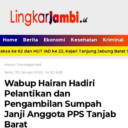
Home
Berita
Ekonomi
Kesehatan
Kriminal
sa ke 62 dan HUT IAD ke 22, Kejari Tanjung Jabung Barat S
Home /
Uncategorized
Senin, 30 Januari 2023 - 14:30 WIB
Wabup Hairan Hadiri
Pelantikan dan
Pengambilan Sumpah
Janji Anggota PPS Tanjab
Barat