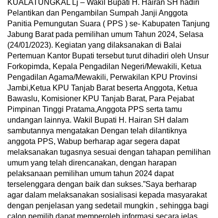
KUALATUNGKAL Lj – Wakil Bupati H. Hairan SH hadiri
Pelantikan dan Pengambilan Sumpah Janji Anggota
Panitia Pemungutan Suara ( PPS ) se- Kabupaten Tanjung
Jabung Barat pada pemilihan umum Tahun 2024, Selasa
(24/01/2023). Kegiatan yang dilaksanakan di Balai
Pertemuan Kantor Bupati tersebut turut dihadiri oleh Unsur
Forkopimda, Kepala Pengadilan Negeri/Mewakili, Ketua
Pengadilan Agama/Mewakili, Perwakilan KPU Provinsi
Jambi,Ketua KPU Tanjab Barat beserta Anggota, Ketua
Bawaslu, Komisioner KPU Tanjab Barat, Para Pejabat
Pimpinan Tinggi Pratama,Anggota PPS serta tamu
undangan lainnya. Wakil Bupati H. Hairan SH dalam
sambutannya mengatakan Dengan telah dilantiknya
anggota PPS, Wabup berharap agar segera dapat
melaksanakan tugasnya sesuai dengan tahapan pemilihan
umum yang telah direncanakan, dengan harapan
pelaksanaan pemilihan umum tahun 2024 dapat
terselenggara dengan baik dan sukses.”Saya berharap
agar dalam melaksanakan sosialisasi kepada masyarakat
dengan penjelasan yang sedetail mungkin , sehingga bagi
calon pemilih dapat memperoleh informasi secara jelas