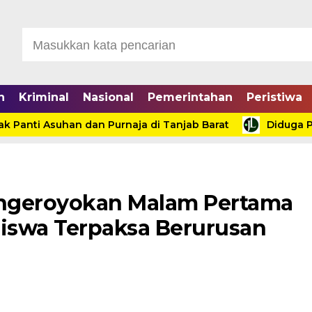
n
Kriminal
Nasional
Pemerintahan
Peristiwa
 Asuhan dan Purnaja di Tanjab Barat
Diduga Proses T
ngeroyokan Malam Pertama
Siswa Terpaksa Berurusan