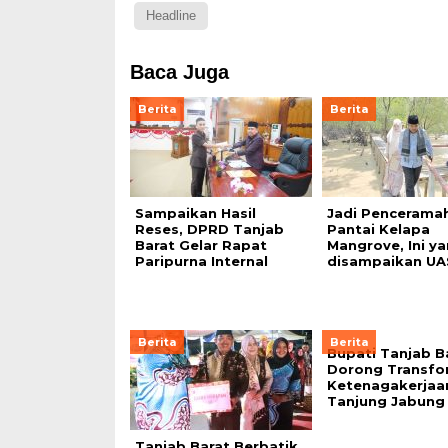
Headline
Baca Juga
Berita
Berita
Sampaikan Hasil
Jadi Penceramah
Reses, DPRD Tanjab
Pantai Kelapa
Barat Gelar Rapat
Mangrove, Ini y
Paripurna Internal
disampaikan UA
Berita
Berita
Bupati Tanjab B
Dorong Transfo
Ketenagakerjaan
Tanjung Jabung 
Tanjab Barat Berbatik