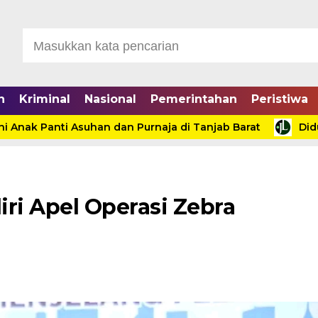
n
Kriminal
Nasional
Pemerintahan
Peristiwa
k Panti Asuhan dan Purnaja di Tanjab Barat
Diduga P
i Apel Operasi Zebra