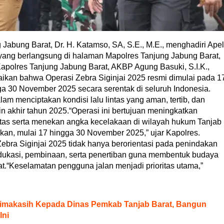
bung Barat, Dr. H. Katamso, SA, S.E., M.E., menghadiri Apel
 yang berlangsung di halaman Mapolres Tanjung Jabung Barat,
Kapolres Tanjung Jabung Barat, AKBP Agung Basuki, S.I.K.,
kan bahwa Operasi Zebra Siginjai 2025 resmi dimulai pada 1
 30 November 2025 secara serentak di seluruh Indonesia.
lam menciptakan kondisi lalu lintas yang aman, tertib, dan
n akhir tahun 2025.“Operasi ini bertujuan meningkatkan
intas serta menekan angka kecelakaan di wilayah hukum Tanjab
kan, mulai 17 hingga 30 November 2025,” ujar Kapolres.
bra Siginjai 2025 tidak hanya berorientasi pada penindakan
dukasi, pembinaan, serta penertiban guna membentuk budaya
akat.“Keselamatan pengguna jalan menjadi prioritas utama,”
imakasih Kepada Dinas Pemkab Tanjab Barat, Bangun
Ini