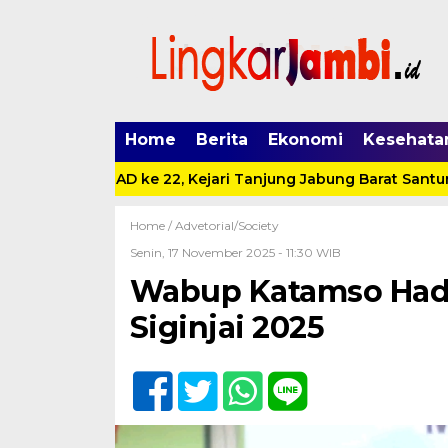
Home
Berita
Ekonomi
Kesehata
dan HUT IAD ke 22, Kejari Tanjung Jabung Barat Santuni Ana
Home /
Advetorial/Society
Senin, 17 November 2025 - 11:30 WIB
Wabup Katamso Hadir
Siginjai 2025