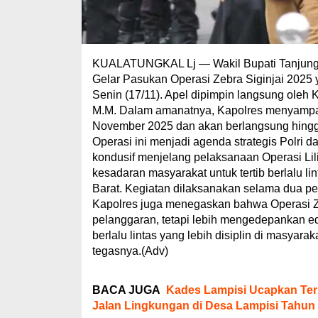
KUALATUNGKAL Lj — Wakil Bupati Tanjung Ja
Gelar Pasukan Operasi Zebra Siginjai 2025
Senin (17/11). Apel dipimpin langsung oleh 
M.M. Dalam amanatnya, Kapolres menyampai
November 2025 dan akan berlangsung hingga
Operasi ini menjadi agenda strategis Polri da
kondusif menjelang pelaksanaan Operasi Lili
kesadaran masyarakat untuk tertib berlalu l
Barat. Kegiatan dilaksanakan selama dua pe
Kapolres juga menegaskan bahwa Operasi Ze
pelanggaran, tetapi lebih mengedepankan e
berlalu lintas yang lebih disiplin di masyar
tegasnya.(Adv)
BACA JUGA
Kades Lampisi Ucapkan Ter
Jalan Lingkungan di Desa Lampisi Tahun 