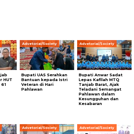
Advetorial/Society
Advetorial/Society
jab
Bupati UAS Serahkan
Bupati Anwar Sadat
ir HUT
Bantuan kepada Istri
Lepas Kafilah MTQ
 61
Veteran di Hari
Tanjab Barat, Ajak
Pahlawan
Teladani Semangat
Pahlawan dalam
Kesungguhan dan
Kesabaran
Advetorial/Society
Advetorial/Society