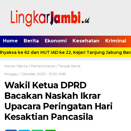
Home
Berita
Ekonomi
Kesehatan
Kriminal
yaksa ke 62 dan HUT IAD ke 22, Kejari Tanjung Jabung Bara
Home /
Berita
/
Pemerintahan
/
Tanjab Barat
Minggu, 1 Oktober 2023 - 13:30 WIB
Wakil Ketua DPRD
Bacakan Naskah Ikrar
Upacara Peringatan Hari
Kesaktian Pancasila