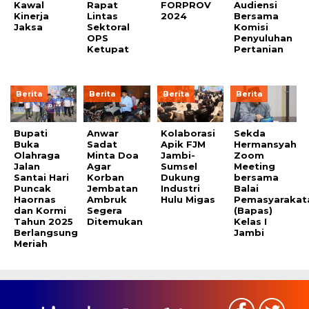
Kawal
Rapat
FORPROV
Audiensi
Kinerja
Lintas
2024
Bersama
Jaksa
Sektoral
Komisi
OPS
Penyuluhan
Ketupat
Pertanian
Berita
Berita
Berita
Berita
Bupati
Anwar
Kolaborasi
Sekda
Buka
Sadat
Apik FJM
Hermansyah
Olahraga
Minta Doa
Jambi-
Zoom
Jalan
Agar
Sumsel
Meeting
Santai Hari
Korban
Dukung
bersama
Puncak
Jembatan
Industri
Balai
Haornas
Ambruk
Hulu Migas
Pemasyarakat
dan Kormi
Segera
(Bapas)
Tahun 2025
Ditemukan
Kelas I
Berlangsung
Jambi
Meriah