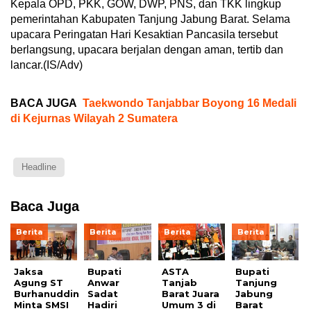
Kepala OPD, PKK, GOW, DWP, PNS, dan TKK lingkup
pemerintahan Kabupaten Tanjung Jabung Barat. Selama
upacara Peringatan Hari Kesaktian Pancasila tersebut
berlangsung, upacara berjalan dengan aman, tertib dan
lancar.(IS/Adv)
BACA JUGA
Taekwondo Tanjabbar Boyong 16 Medali
di Kejurnas Wilayah 2 Sumatera
Headline
Baca Juga
Berita
Berita
Berita
Berita
Jaksa
Bupati
ASTA
Bupati
Agung ST
Anwar
Tanjab
Tanjung
Burhanuddin
Sadat
Barat Juara
Jabung
Minta SMSI
Hadiri
Umum 3 di
Barat